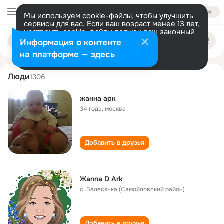
Войти
Мы используем cookie-файлы, чтобы улучшить
сервисы для вас. Если ваш возраст менее 13 лет,
настроить cookie-файлы должен ваш законный
zhanna ark
Поиск
представитель.
Больше информации
Информация о контенте
по
людям
Разрешить все
Настроить
на платформе — здесь
Люди
1306
жанна арк
34 года
,
москва
Добавить в друзья
Жanna D Ark
с. Залесянка (Самойловский район)
Добавить в друзья