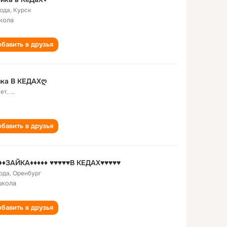
года
,
Курск
кола
бавить в друзья
йка В КЕДАХღ
лет
,
...
бавить в друзья
♦♦ЗАЙКА♦♦♦♦♦ ♥♥♥♥♥В КЕДАХ♥♥♥♥♥
года
,
Оренбург
школа
бавить в друзья