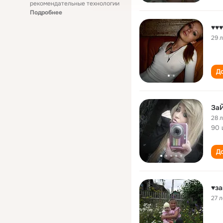
рекомендательные технологии
Подробнее
♥♥
29 
До
За
28 
90 
До
♥за
27 л