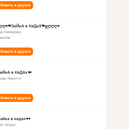
бавить в друзья
ღღ♥❤ЗаЙкА в КеДаХ❤ஐღღღ♥
од
,
Кемерово
школа
бавить в друзья
аЙкА в КеДАх💋
года
,
Иркутск
бавить в друзья
айка в кедах♥♥
ет
,
Алдан