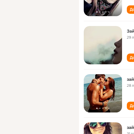
До
Зай
29 
До
зай
28 
До
зай
31 г