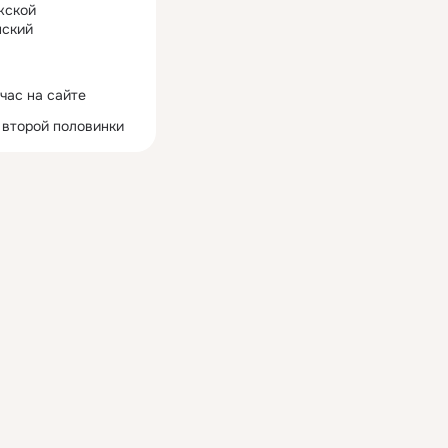
жской
ский
час на сайте
 второй половинки