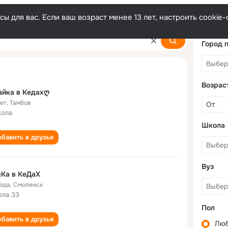
ы для вас. Если ваш возраст менее 13 лет, настроить cooki
Город 
Возрас
айка в Кедахღ
лет
,
Тамбов
кола
Школа
бавить в друзья
Вуз
Ka в КеДаХ
года
,
Смоленск
ла 33
Пол
бавить в друзья
Лю