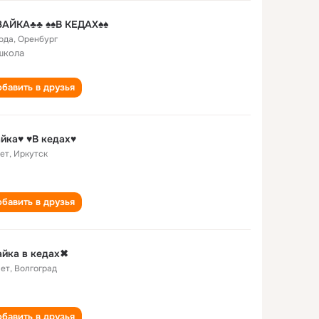
ЗАЙКА♣♣ ♠♠В КЕДАХ♠♠
года
,
Оренбург
школа
бавить в друзья
йка♥ ♥В кедах♥
лет
,
Иркутск
бавить в друзья
йка в кедах✖
лет
,
Волгоград
бавить в друзья