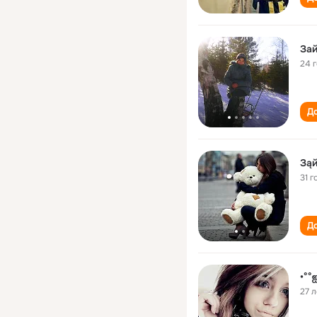
Зай
24 
До
Зąй
31 г
До
•°°
27 л