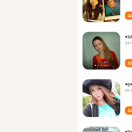
До
♥ЗА
24 
До
♥ღ
25 
До
♥За