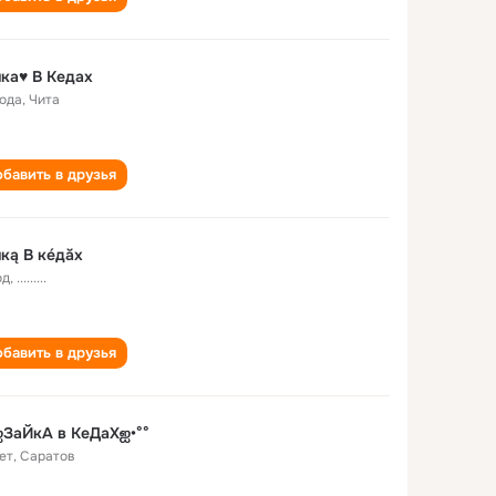
ка♥ В Кедах
года
,
Чита
бавить в друзья
кą В кéдăх
од
,
.........
бавить в друзья
ஐЗаЙкА в КеДаХஐ•°°
ет
,
Саратов