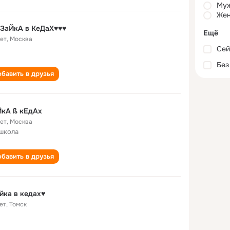
Му
Жен
♥ЗаЙкА в КеДаХ♥♥♥
Ещё
лет
,
Москва
Сей
Без
бавить в друзья
ЙкА ß кЕдАх
лет
,
Москва
школа
бавить в друзья
йка в кедах♥
ет
,
Томск