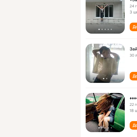
24 
3 ш
До
За
30 
До
♦♦♦
22 
18 
До