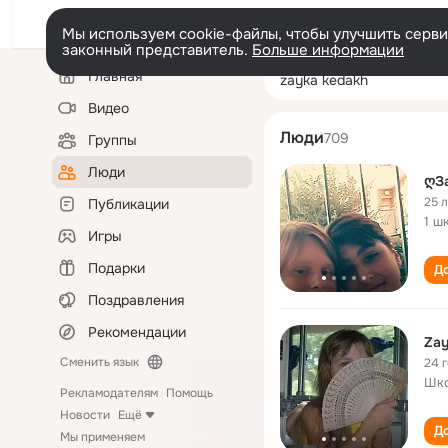
Мы используем cookie-файлы, чтобы улучшить сервис
законный представитель.
Больше информации
Левая
Поиск
Главная
zayka kedakh
колонка
по
людям
Видео
Люди
709
Группы
Люди
ღЗ
25 
Публикации
1 ш
Игры
Подарки
До
Поздравления
Рекомендации
Zay
Сменить язык
24 
Шко
Рекламодателям
Помощь
Новости
Ещё
До
Мы применяем