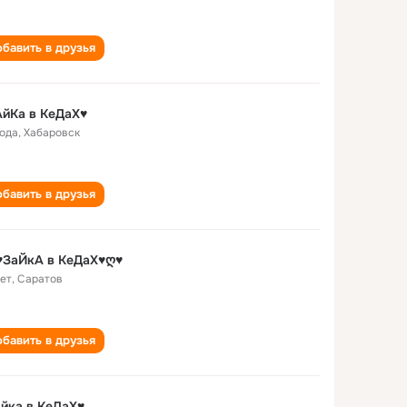
бавить в друзья
йКа в КеДаХ♥
года
,
Хабаровск
бавить в друзья
♥ЗаЙкА в КеДаХ♥ღ♥
лет
,
Саратов
бавить в друзья
йка в КеДаХ♥