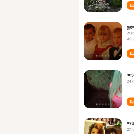
До
ஐღ
21 г
49 
До
💋З
24 
До
♥♥З
27 л