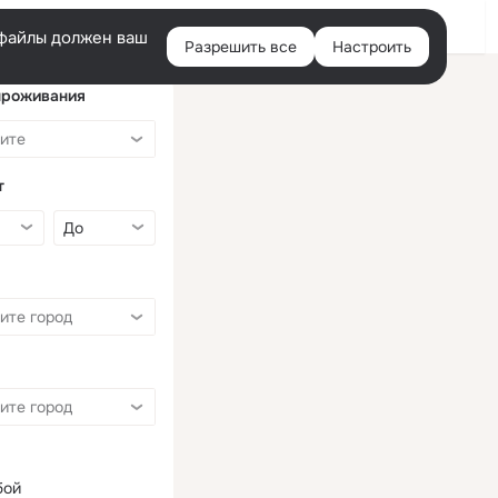
Войти
e-файлы должен ваш
Разрешить все
Настроить
Правая
колонка
проживания
т
бой