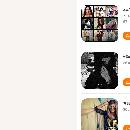
♣♣
22 
67 
До
♥За
29 
До
✖за
30 
До