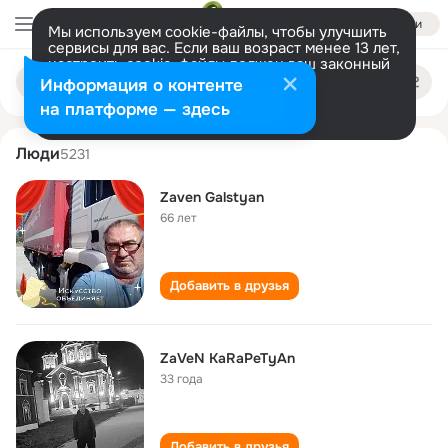
Войти
Мы используем cookie-файлы, чтобы улучшить
сервисы для вас. Если ваш возраст менее 13 лет,
настроить cookie-файлы должен ваш законный
zaven zaven
Поиск
представитель.
Больше информации
Информация о контенте
по
людям
Разрешить все
Настроить
на платформе — здесь
Люди
5231
Zaven Galstyan
66 лет
Добавить в друзья
ZaVeN KaRaPeTyAn
33 года
Добавить в друзья