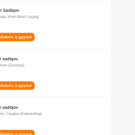
r Sadiqov
года
,
sheki.Bash Layisgi
бавить в друзья
r sadiqov
кир (Шамхор)
бавить в друзья
r sadiqov
лет
,
Гянджа (Кировабад)
бавить в друзья