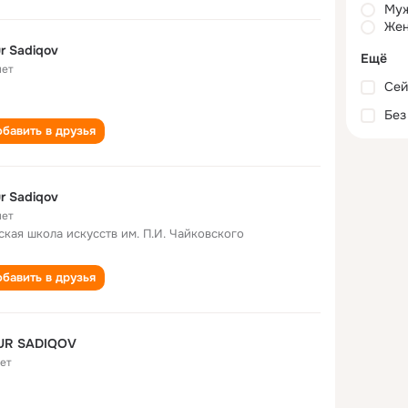
Му
Жен
r Sadiqov
Ещё
лет
Сей
Без
бавить в друзья
r Sadiqov
лет
ская школа искусств им. П.И. Чайковского
бавить в друзья
UR SADIQOV
лет