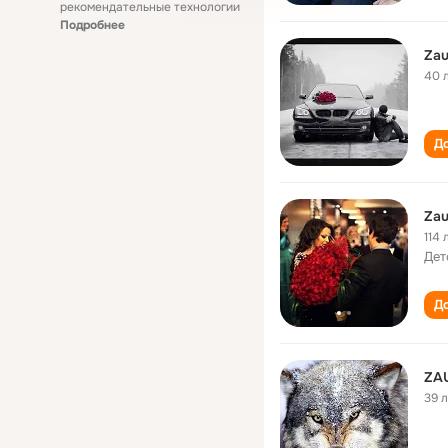
рекомендательные технологии
Подробнее
Zau
40 
До
Zau
114 
Дет
До
ZA
39 