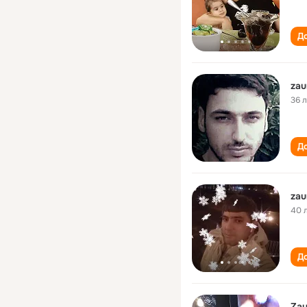
До
zau
36 
До
zau
40 
До
Zau