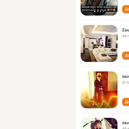
До
Zau
44 
До
zau
21 г
До
zau
45 