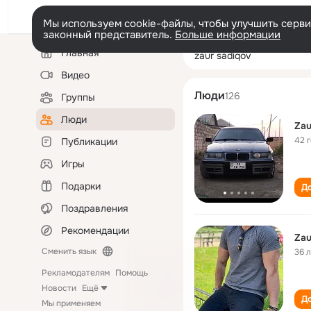
Мы используем cookie-файлы, чтобы улучшить сервис
законный представитель.
Больше информации
Левая
Поиск
Главная
zaur sadiqov
колонка
по
людям
Видео
Люди
126
Группы
Люди
Zau
42 
Публикации
Игры
Подарки
До
Поздравления
Рекомендации
Zau
Сменить язык
36 
Рекламодателям
Помощь
Новости
Ещё
До
Мы применяем