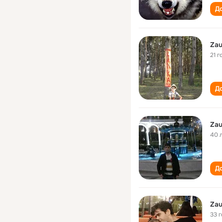
До
Zau
21 г
До
Zau
40 
До
Zau
33 