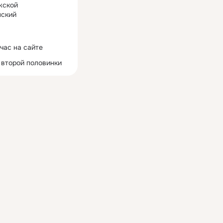
жской
ский
час на сайте
 второй половинки