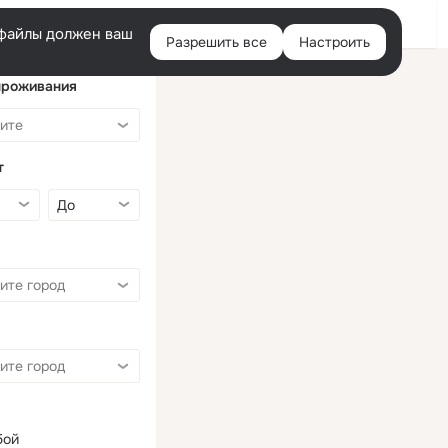
Войти
e-файлы должен ваш
Разрешить все
Настроить
Правая
колонка
проживания
т
бой