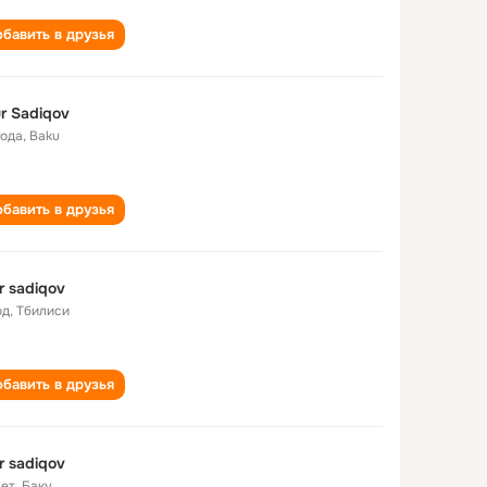
бавить в друзья
r Sadiqov
года
,
Baku
бавить в друзья
r sadiqov
од
,
Тбилиси
бавить в друзья
r sadiqov
лет
,
Баку