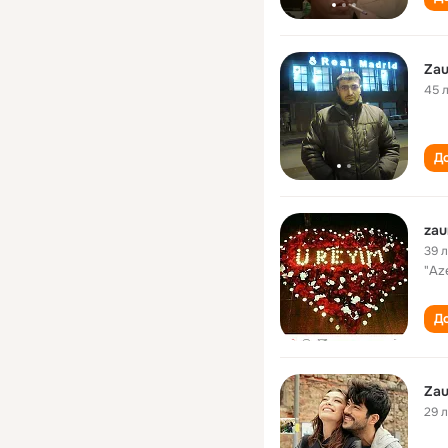
Zau
45 
До
zau
39 
"Az
До
Zau
29 