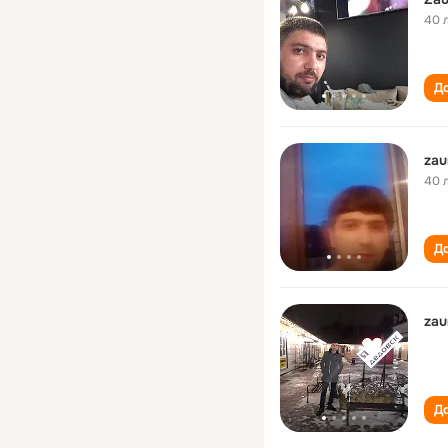
40 
До
zau
40 
До
zau
До