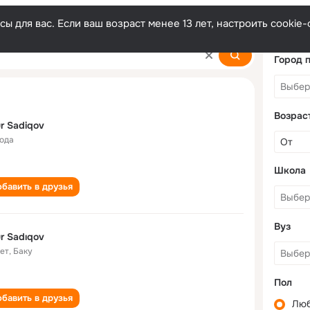
ы для вас. Если ваш возраст менее 13 лет, настроить cooki
Город 
Возрас
r Sadiqov
года
Школа
бавить в друзья
Вуз
r Sadıqov
лет
,
Баку
Пол
бавить в друзья
Лю