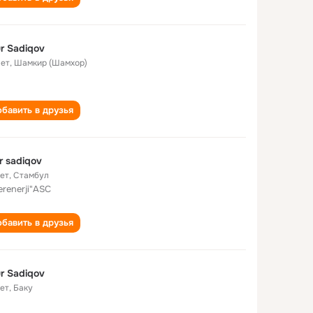
r Sadiqov
лет
,
Шамкир (Шамхор)
бавить в друзья
r sadiqov
лет
,
Стамбул
erenerji"ASC
бавить в друзья
r Sadiqov
лет
,
Баку