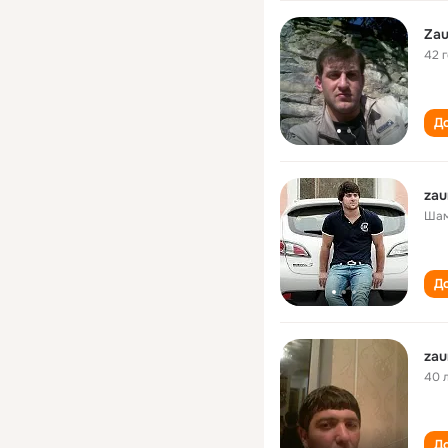
Zau
42 
До
zau
Шам
До
zau
40 
До