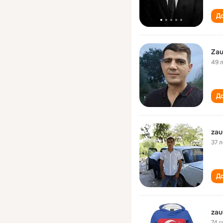
До
Zau
49 
До
37 л
До
zau
74 г