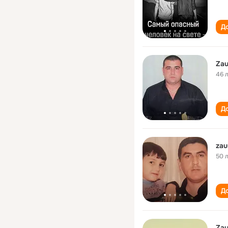
До
Zau
46 
До
zau
50 
До