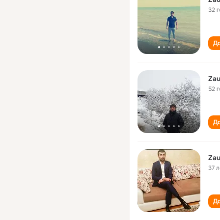
32 
До
Zau
52 
До
Zau
37 л
До