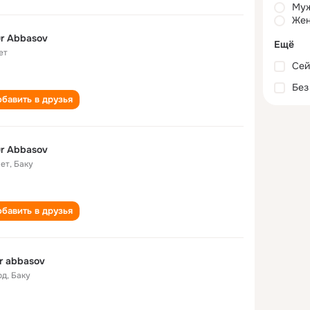
Му
Жен
r Abbasov
Ещё
ет
Сей
Без
бавить в друзья
r Abbasov
лет
,
Баку
бавить в друзья
r abbasov
од
,
Баку