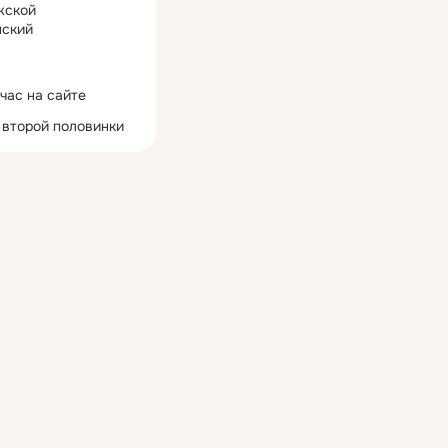
жской
ский
час на сайте
 второй половинки