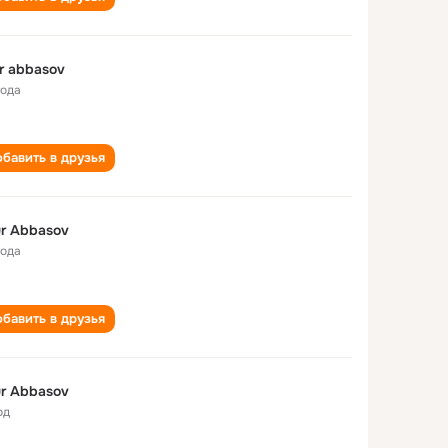
r abbasov
года
бавить в друзья
r Abbasov
года
бавить в друзья
r Abbasov
од