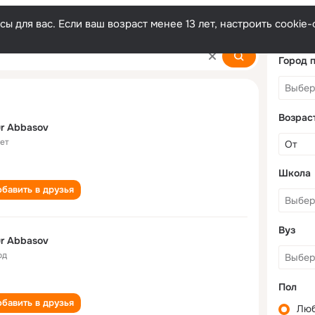
ы для вас. Если ваш возраст менее 13 лет, настроить cooki
Город 
Возрас
r Abbasov
лет
Школа
бавить в друзья
Вуз
r Abbasov
од
Пол
бавить в друзья
Лю