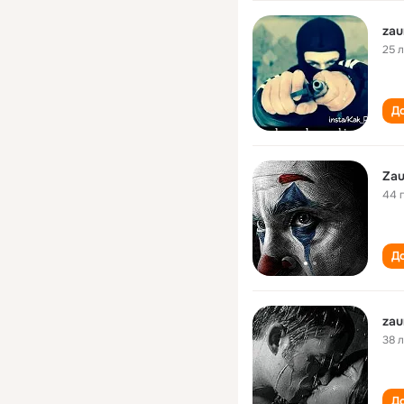
zau
25 
До
Zau
44 
До
zau
38 
До