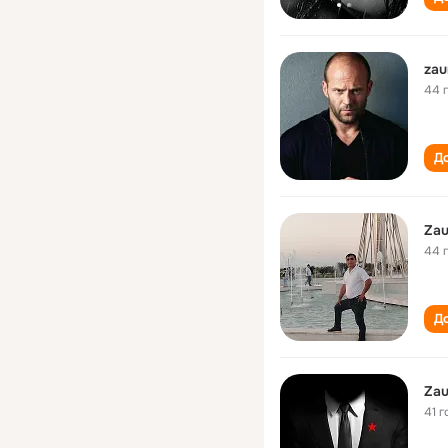
zau
44 
До
Zau
44 
До
Zau
41 г