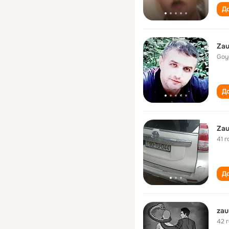
До
Zau
Goy
До
Zau
41 г
До
zau
42 