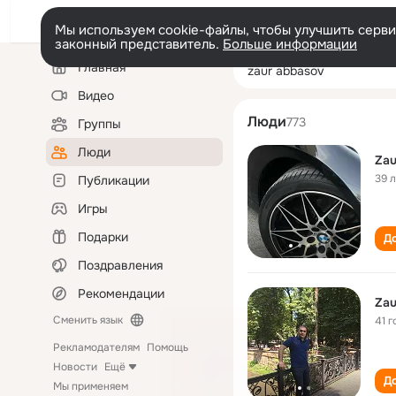
Мы используем cookie-файлы, чтобы улучшить сервис
законный представитель.
Больше информации
Левая
Поиск
Главная
zaur abbasov
колонка
по
людям
Видео
Люди
773
Группы
Люди
Zau
39 
Публикации
Игры
Подарки
До
Поздравления
Рекомендации
Zau
Сменить язык
41 г
Рекламодателям
Помощь
Новости
Ещё
До
Мы применяем