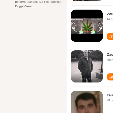
рекомендательные технологии
Подробнее
Zau
14 л
До
Zau
48 
До
zau
41 г