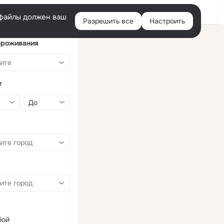
Войти
e-файлы должен ваш
Разрешить все
Настроить
Правая
колонка
проживания
т
бой