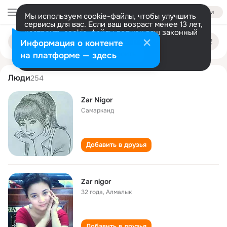
Войти
Мы используем cookie-файлы, чтобы улучшить
сервисы для вас. Если ваш возраст менее 13 лет,
настроить cookie-файлы должен ваш законный
zar nigor
Поиск
представитель.
Больше информации
Информация о контенте
по
людям
Разрешить все
Настроить
на платформе — здесь
Люди
254
Zar Nigor
Самарканд
Добавить в друзья
Zar nigor
32 года
,
Алмалык
Добавить в друзья