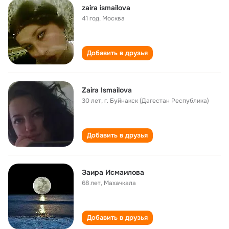
zaira ismailova
41 год
,
Москва
Добавить в друзья
Zaira Ismailova
30 лет
,
г. Буйнакск (Дагестан Республика)
Добавить в друзья
Заира Исмаилова
68 лет
,
Махачкала
Добавить в друзья