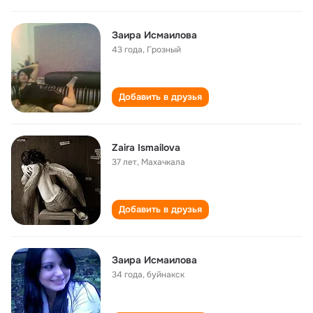
Заира Исмаилова
43 года
,
Грозный
Добавить в друзья
Zaira Ismailova
37 лет
,
Махачкала
Добавить в друзья
Зaирa Исмaиловa
34 года
,
буйнaкск