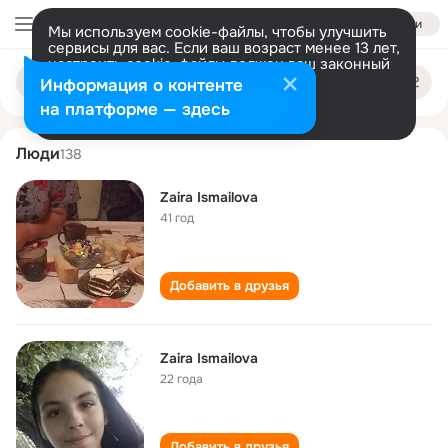
Войти
Мы используем cookie-файлы, чтобы улучшить
сервисы для вас. Если ваш возраст менее 13 лет,
настроить cookie-файлы должен ваш законный
zaira ismailova
Поиск
представитель.
Больше информации
Информация о контенте
по
людям
Разрешить все
Настроить
на платформе — здесь
Люди
138
Zaira Ismailova
41 год
Добавить в друзья
Zaira Ismailova
22 года
Добавить в друзья