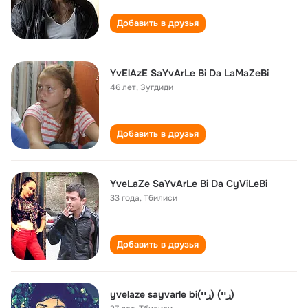
Добавить в друзья
YvElAzE SaYvArLe Bi Da LaMaZeBi
46 лет
,
Зугдиди
Добавить в друзья
YveLaZe SaYvArLe Bi Da CyViLeBi
33 года
,
Тбилиси
Добавить в друзья
yvelaze sayvarle bi(ړײ) (ړײ)