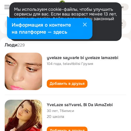
Войти
Мы используем cookie-файлы, чтобы улучшить
сервисы для вас. Если ваш возраст менее 13 лет,
настроить cookie-файлы должен ваш законный
yvelaze bi
Поиск
представитель.
Больше информации
Информация о контенте
по
людям
Разрешить все
Настроить
на платформе — здесь
Люди
229
yvelaze sayvarle bi yvelaze lamazebi
104 года
,
telavitbilisi Грузия
Добавить в друзья
YveLaze saYvareL Bi Da lAmaZebi
30 лет
,
Тбилиси
20 школа
Добавить в друзья