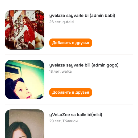
yvelaze sayvarle bi (admin babi)
26 лет
,
qutaisi
Добавить в друзья
yvelaze sayvarle biii (admin gogo)
18 лет
,
walka
Добавить в друзья
yVeLaZee sa kalle bi(miki)
29 лет
,
Тбилиси