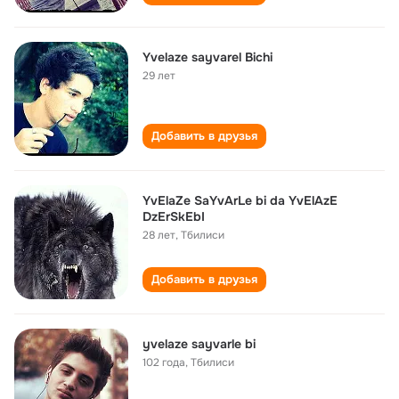
Yvelaze sayvarel Bichi
29 лет
Добавить в друзья
YvElaZe SaYvArLe bi da YvElAzE
DzErSkEbI
28 лет
,
Тбилиси
Добавить в друзья
yvelaze sayvarle bi
102 года
,
Тбилиси