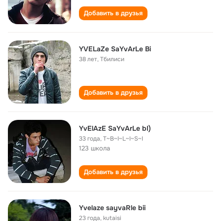
Добавить в друзья
YVELaZe SaYvArLe Bi
38 лет
,
Тбилиси
Добавить в друзья
YvElAzE SaYvArLe bI)
33 года
,
T~B~I~L~I~S~I
123 школа
Добавить в друзья
Yvelaze sayvaRle bii
23 года
,
kutaisi