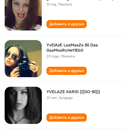
31 год
,
Тбилиси
Добавить в друзья
YvElAzE LaaMaaZe Bii Daa
GaaMooRcHeYlEbII
23 года
,
Тбилиси
Добавить в друзья
YVELAZE KARGI (((GO-BI)))
37 лет
,
Зугдиди
Добавить в друзья