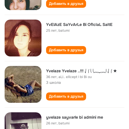
Добавить в друзья
YvElAzE SaYvArLe Bi OfIcIaL SaItE
25 лет
,
batumi
Добавить в друзья
Yvelaze Yvelaze ..!!! ⎷⎛⎝⎝⏠⏝⏠⎠⎷⎛ ★
36 лет
,
aLl.. eXcept I bi Bi ou
3 школа
Добавить в друзья
yvelaze sayvarle bi admini me
26 лет
,
batumi