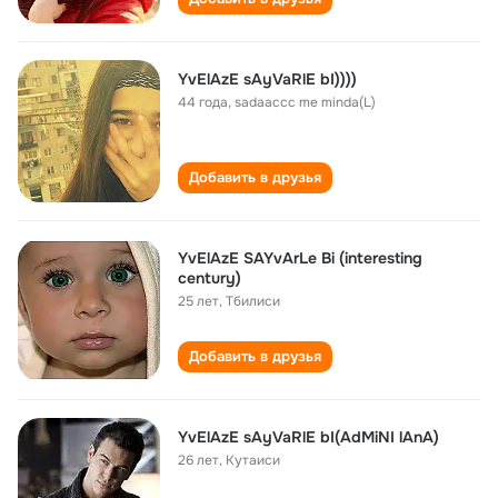
YvElAzE sAyVaRlE bI))))
44 года
,
sadaaccc me minda(L)
Добавить в друзья
YvElAzE SAYvArLe Bi (interesting
century)
25 лет
,
Тбилиси
Добавить в друзья
YvElAzE sAyVaRlE bI(AdMiNI lAnA)
26 лет
,
Кутаиси