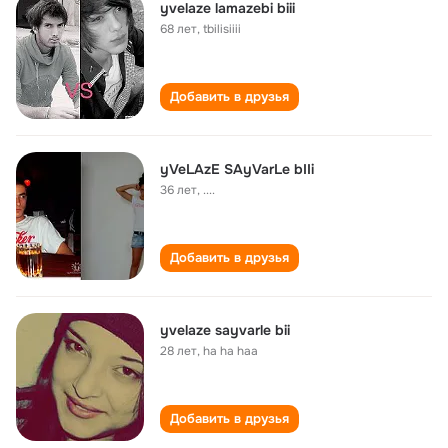
yvelaze lamazebi biii
68 лет
,
tbilisiiii
Добавить в друзья
yVeLAzE SAyVarLe bIIi
36 лет
,
....
Добавить в друзья
yvelaze sayvarle bii
28 лет
,
ha ha haa
Добавить в друзья