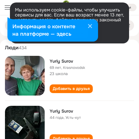
Войти
Мы используем cookie-файлы, чтобы улучшить
сервисы для вас. Если ваш возраст менее 13 лет,
настроить cookie-файлы должен ваш законный
yuriy surov
Поиск
представитель.
Больше информации
Информация о контенте
по
людям
Разрешить все
Настроить
на платформе — здесь
Люди
434
Yuriy Surov
69 лет
,
Krasnovodsk
23 школа
Добавить в друзья
Yuriy Surov
44 года
,
Усть-кут
Добавить в друзья