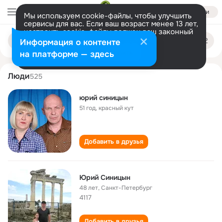
Войти
Мы используем cookie-файлы, чтобы улучшить
сервисы для вас. Если ваш возраст менее 13 лет,
настроить cookie-файлы должен ваш законный
yuriy sinitsyn
Поиск
представитель.
Больше информации
Информация о контенте
по
людям
Разрешить все
Настроить
на платформе — здесь
Люди
525
юрий синицын
51 год
,
красный кут
Добавить в друзья
Юрий Синицын
48 лет
,
Санкт-Петербург
4117
Добавить в друзья