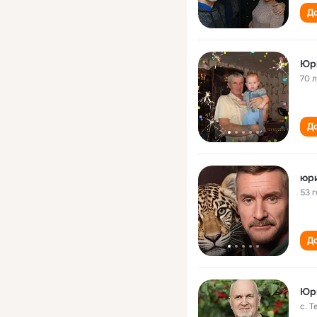
До
Юр
70 
До
юр
53 
До
Юр
с. 