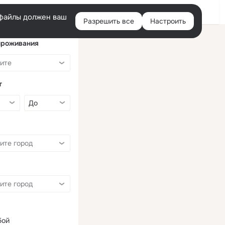
Войти
e-файлы должен ваш
Разрешить все
Настроить
Правая
колонка
проживания
т
бой