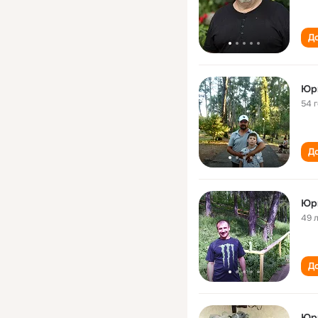
До
Юр
54 
До
Юр
49 
До
Юр