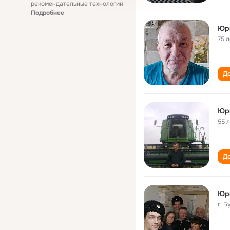
рекомендательные технологии
Подробнее
Юр
75 л
До
Юр
55 
До
Юр
г. 