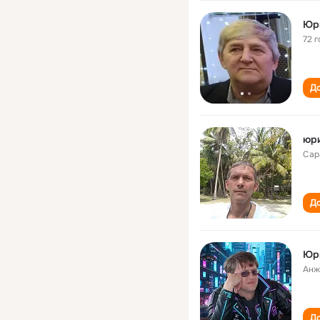
Юр
72 г
До
юр
Сар
До
Юр
Анж
До