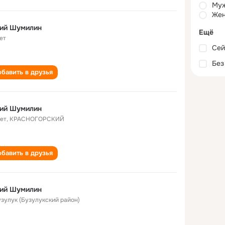
Му
Жен
ий Шумилин
Ещё
ет
Сей
Без
бавить в друзья
ий Шумилин
лет
,
КРАСНОГОРСКИЙ
бавить в друзья
ий Шумилин
Бузулук (Бузулукский район)