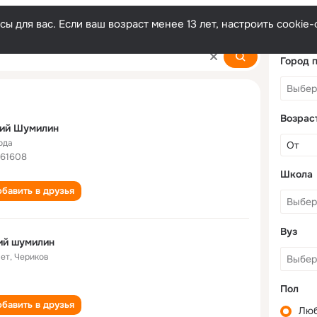
ы для вас. Если ваш возраст менее 13 лет, настроить cooki
Город 
Возрас
ий Шумилин
ода
 61608
Школа
бавить в друзья
Вуз
ий шумилин
лет
,
Чериков
Пол
бавить в друзья
Лю