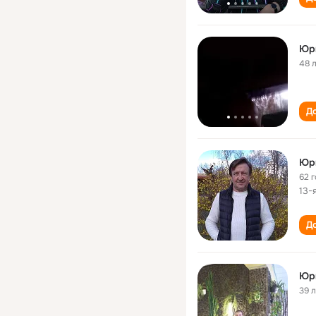
Юр
48 
До
Юр
62 
13-
До
Юр
39 