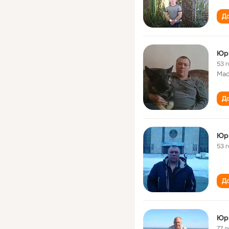
До
Юр
53 
Мас
До
Юр
53 
До
Юр
77 л