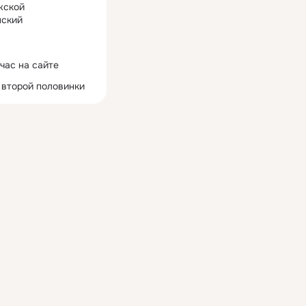
жской
ский
час на сайте
 второй половинки