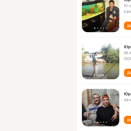
57 л
Сат
До
Юр
65 
ООО
До
Юр
49 
До