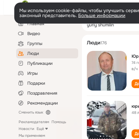
Мы используем cookie-файлы, чтобы улучшить сервис
законный представитель.
Больше информации
Левая
Поиск
Главная
yuriy shumilin
колонка
по
людям
Видео
Люди
176
Группы
Люди
Юр
74 г
Публикации
в/ч
Игры
Подарки
До
Поздравления
Рекомендации
юр
Сменить язык
48 
Рекламодателям
Помощь
Новости
Ещё
До
Мы применяем