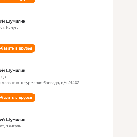
ий Шумилин
лет
,
Калуга
бавить в друзья
ий Шумилин
года
я десантно-штурмовая бригада, в/ч 21463
бавить в друзья
ий Шумилин
лет
,
п.янталь