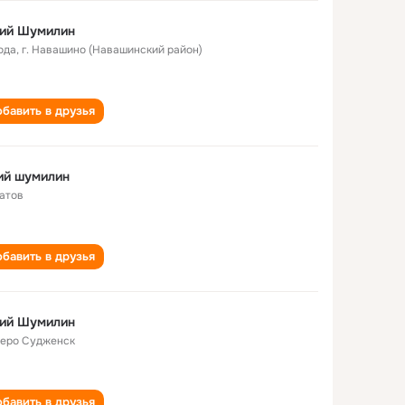
ий Шумилин
ода
,
г. Навашино (Навашинский район)
бавить в друзья
ий шумилин
атов
бавить в друзья
ий Шумилин
еро Судженск
бавить в друзья