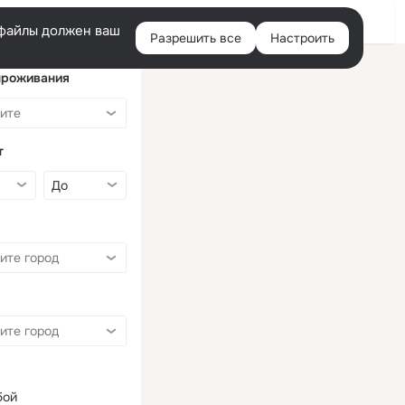
Войти
e-файлы должен ваш
Разрешить все
Настроить
Правая
колонка
проживания
т
бой