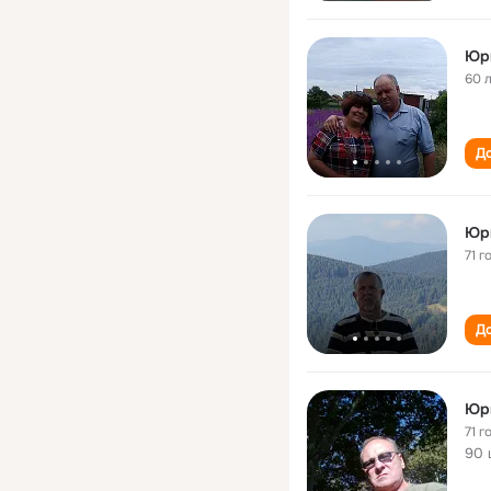
Юр
60 
До
Юр
71 г
До
Юр
71 г
90 