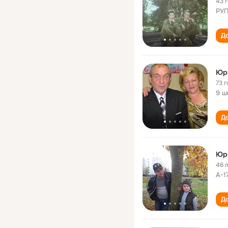
43 
РУП
До
Юр
73 г
9 ш
До
Юр
46 
А-1
До