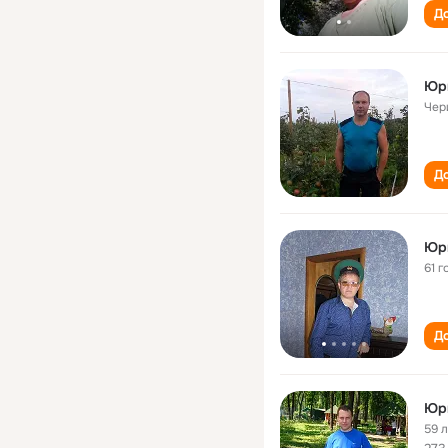
До
Юр
Чер
До
Юр
61 г
До
Юр
59 