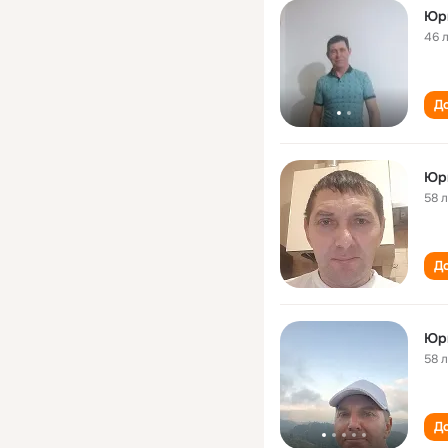
Юр
46 
До
Юр
58 
До
Юр
58 
До