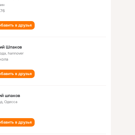
ин
76
бавить в друзья
ий Шпаков
года
,
hannover
кола
бавить в друзья
ий шпаков
од
,
Одесса
бавить в друзья