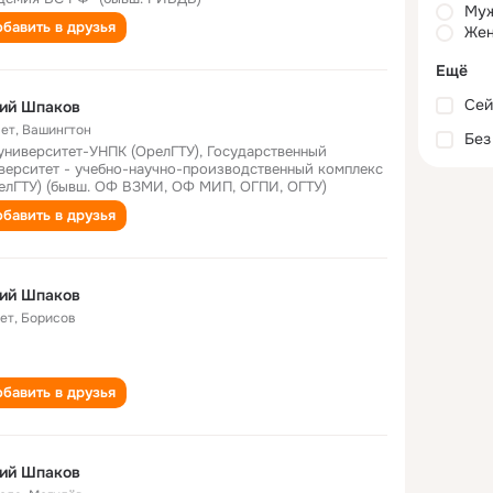
Му
бавить в друзья
Жен
Ещё
Сей
ий Шпаков
лет
,
Вашингтон
Без
университет-УНПК (ОрелГТУ), Государственный
верситет - учебно-научно-производственный комплекс
елГТУ) (бывш. ОФ ВЗМИ, ОФ МИП, ОГПИ, ОГТУ)
бавить в друзья
ий Шпаков
лет
,
Борисов
бавить в друзья
ий Шпаков