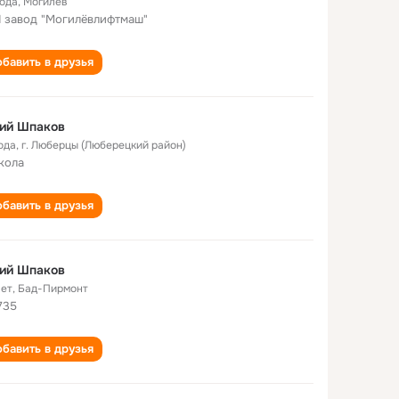
года
,
Могилёв
 завод "Могилёвлифтмаш"
бавить в друзья
ий Шпаков
ода
,
г. Люберцы (Люберецкий район)
кола
бавить в друзья
ий Шпаков
лет
,
Бад-Пирмонт
735
бавить в друзья