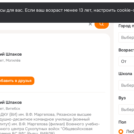
ы для вас. Если ваш возраст менее 13 лет, настроить cooki
Город 
Возрас
ий Шпаков
лет
,
Могилёв
Школа
бавить в друзья
Вуз
ий Шпаков
лет
,
Витебск
ДКУ (ВИ) им. В.Ф. Маргелова, Рязанское высшее
душно-десантное командное училище (военный
Пол
титут) им. В.Ф. Маргелова (филиал) Военного учебно-
чного центра Сухопутных войск "Общевойсковая
Лю
демия ВС РФ" (бывш. РИВДВ)