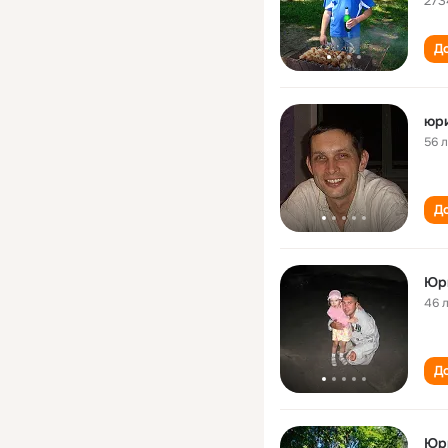
273
До
юр
56 
До
Юр
46 
До
Юр