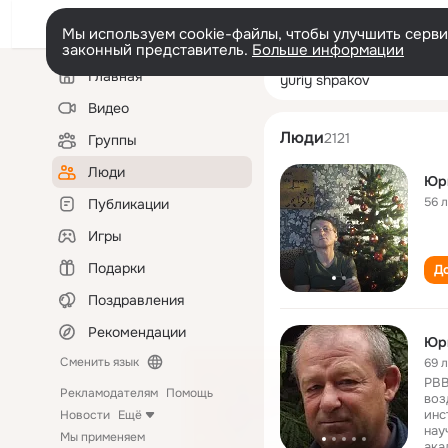
Мы используем cookie-файлы, чтобы улучшить сервис
законный представитель.
Больше информации
Левая
Поиск
Главная
yuriy shpakov
колонка
по
людям
Видео
Люди
2121
Группы
Люди
Юр
56 
Публикации
Игры
Подарки
До
Поздравления
Рекомендации
Юр
Сменить язык
69 
РВВ
Рекламодателям
Помощь
воз
инс
Новости
Ещё
нау
Мы применяем
ака