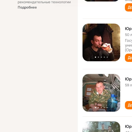
рекомендательные технологии
До
Подробнее
Юр
50 
Гос
уни
(Ор
До
Юр
59 
До
Юр