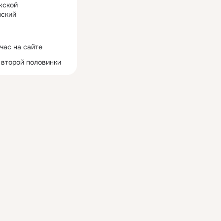
жской
ский
час на сайте
 второй половинки