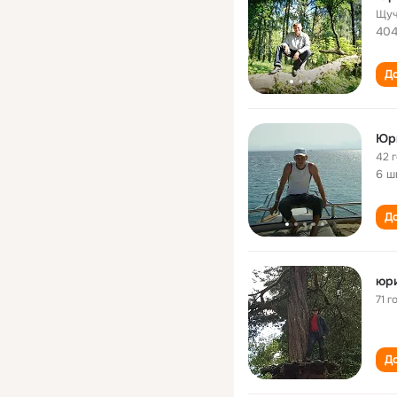
Щуч
404
До
Юр
42 
6 ш
До
юр
71 г
До