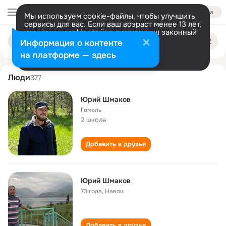
Войти
Мы используем cookie-файлы, чтобы улучшить
сервисы для вас. Если ваш возраст менее 13 лет,
настроить cookie-файлы должен ваш законный
yuriy shmakov
Поиск
представитель.
Больше информации
Информация о контенте
по
людям
Разрешить все
Настроить
на платформе — здесь
Люди
377
Юрий Шмаков
Гомель
2 школа
Добавить в друзья
Юрий Шмаков
73 года
,
Навои
Добавить в друзья