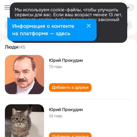
Войти
Мы используем cookie-файлы, чтобы улучшить
сервисы для вас. Если ваш возраст менее 13 лет,
настроить cookie-файлы должен ваш законный
yuriy prokudin
Поиск
представитель.
Больше информации
Информация о контенте
по
людям
Разрешить все
Настроить
на платформе — здесь
Люди
145
Юрий Прокудин
73 года
Добавить в друзья
Юрий Прокудин
32 года
Добавить в друзья