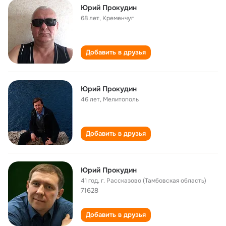
Юрий Прокудин
68 лет
,
Кременчуг
Добавить в друзья
Юрий Прокудин
46 лет
,
Мелитополь
Добавить в друзья
Юрий Прокудин
41 год
,
г. Рассказово (Тамбовская область)
71628
Добавить в друзья