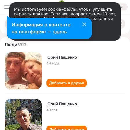
Войти
Мы используем cookie-файлы, чтобы улучшить
сервисы для вас. Если ваш возраст менее 13 лет,
настроить cookie-файлы должен ваш законный
yuriy paschenko
Поиск
представитель.
Больше информации
Информация о контенте
по
людям
Разрешить все
Настроить
на платформе — здесь
Люди
3913
Юрий Пащенко
44 года
Добавить в друзья
Юрий Пащенко
49 лет
Добавить в друзья