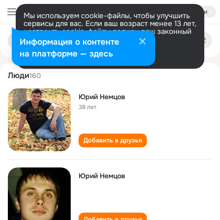
Войти
Мы используем cookie-файлы, чтобы улучшить
сервисы для вас. Если ваш возраст менее 13 лет,
настроить cookie-файлы должен ваш законный
yuriy nemtsov
Поиск
представитель.
Больше информации
Информация о контенте
по
людям
Разрешить все
Настроить
на платформе — здесь
Люди
160
Юрий Немцов
38 лет
Добавить в друзья
Юрий Немцов
Добавить в друзья