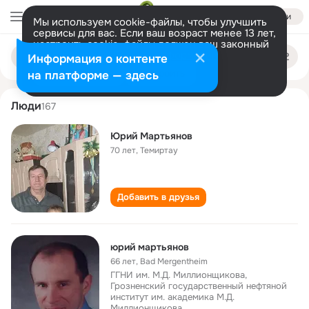
Войти
Мы используем cookie-файлы, чтобы улучшить
сервисы для вас. Если ваш возраст менее 13 лет,
настроить cookie-файлы должен ваш законный
yuriy martyanov
Поиск
представитель.
Больше информации
Информация о контенте
по
людям
Разрешить все
Настроить
на платформе — здесь
Люди
167
Юрий Мартьянов
70 лет
,
Темиртау
Добавить в друзья
юрий мартьянов
66 лет
,
Bad Mergentheim
ГГНИ им. М.Д. Миллионщикова,
Грозненский государственный нефтяной
институт им. академика М.Д.
Миллионщикова