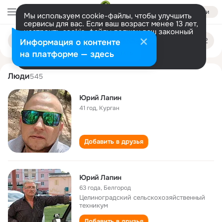
Войти
Мы используем cookie-файлы, чтобы улучшить
сервисы для вас. Если ваш возраст менее 13 лет,
настроить cookie-файлы должен ваш законный
yuriy lapin
Поиск
представитель.
Больше информации
Информация о контенте
по
людям
Разрешить все
Настроить
на платформе — здесь
Люди
545
Юрий Лапин
41 год
,
Курган
Добавить в друзья
Юрий Лапин
63 года
,
Белгород
Целиноградский сельскохозяйственный
техникум
Добавить в друзья