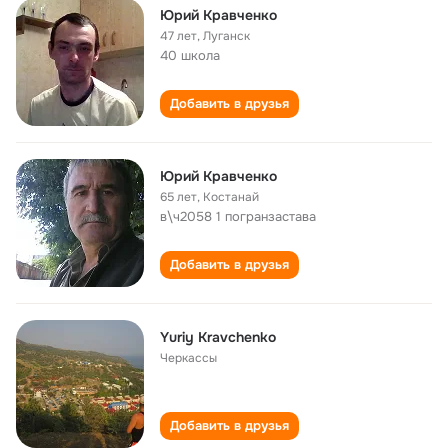
Юрий Кравченко
47 лет
,
Луганск
40 школа
Добавить в друзья
Юрий Кравченко
65 лет
,
Костанай
в\ч2058 1 погранзастава
Добавить в друзья
Yuriy Kravchenko
Черкассы
Добавить в друзья