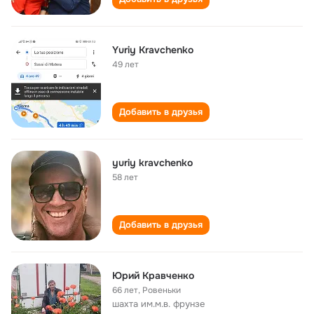
Yuriy Kravchenko
49 лет
Добавить в друзья
yuriy kravchenko
58 лет
Добавить в друзья
Юрий Кравченко
66 лет
,
Ровеньки
шахта им.м.в. фрунзе