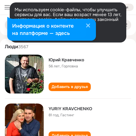
Войти
Мы используем cookie-файлы, чтобы улучшить
сервисы для вас. Если ваш возраст менее 13 лет,
настроить cookie-файлы должен ваш законный
yuriy kravchenko
Поиск
представитель.
Больше информации
Информация о контенте
по
людям
Разрешить все
Настроить
на платформе — здесь
Люди
3567
Юрий Кравченко
56 лет
,
Горловка
Добавить в друзья
YURIY KRAVCHENKO
81 год
,
Гастинг
Добавить в друзья