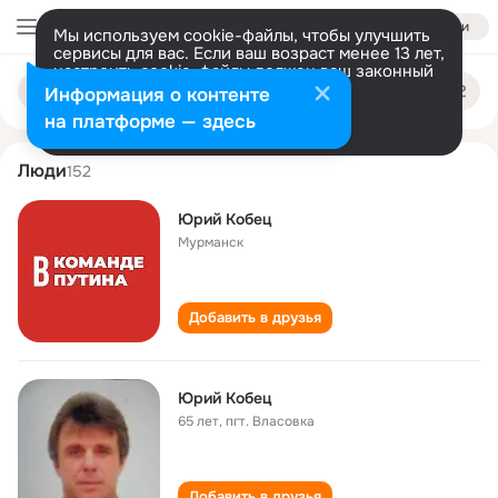
Войти
Мы используем cookie-файлы, чтобы улучшить
сервисы для вас. Если ваш возраст менее 13 лет,
настроить cookie-файлы должен ваш законный
yuriy kobets
Поиск
представитель.
Больше информации
Информация о контенте
по
людям
Разрешить все
Настроить
на платформе — здесь
Люди
152
Юрий Кобец
Мурманск
Добавить в друзья
Юрий Кобец
65 лет
,
пгт. Власовка
Добавить в друзья