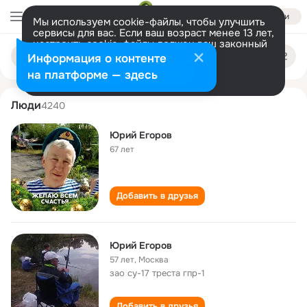
Войти
Мы используем cookie-файлы, чтобы улучшить
сервисы для вас. Если ваш возраст менее 13 лет,
настроить cookie-файлы должен ваш законный
yuriy egorov
Поиск
представитель.
Больше информации
Информация о контенте
по
людям
Разрешить все
Настроить
на платформе — здесь
Люди
4240
Юрий Егоров
67 лет
Добавить в друзья
Юрий Егоров
57 лет
,
Москва
зао су-17 треста гпр-1
Добавить в друзья