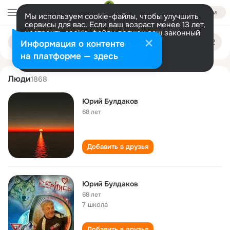
Войти
Мы используем cookie-файлы, чтобы улучшить
сервисы для вас. Если ваш возраст менее 13 лет,
настроить cookie-файлы должен ваш законный
yuriy buldakov
Поиск
представитель.
Больше информации
Информация о контенте
по
людям
Разрешить все
Настроить
на платформе — здесь
Люди
1868
Юрий Булдаков
68 лет
Добавить в друзья
Юрий Булдаков
68 лет
7 школа
Добавить в друзья