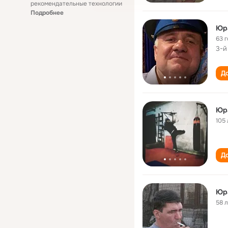
рекомендательные технологии
Подробнее
Юр
63 
3-й
До
Юр
105 
До
Юр
58 