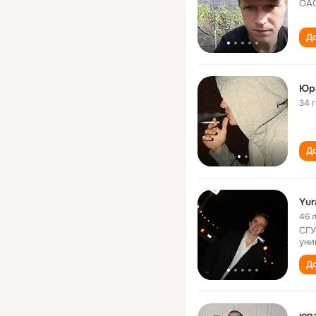
ОАО
До
Юр
34 
До
Yur
46 
СГУ
уни
До
юр