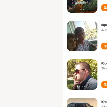
До
юра
32 
До
Юр
39 
До
Юр
44 