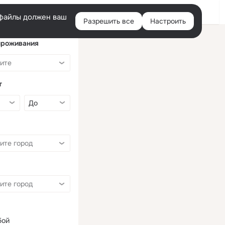
Войти
e-файлы должен ваш
Разрешить все
Настроить
Правая
колонка
проживания
т
бой