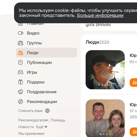
Мы используем cookie-файлы, чтобы улучшить сервис
законный представитель.
Больше информации
Левая
Поиск
Главная
yura zinovev
колонка
по
людям
Видео
Люди
2220
Группы
Люди
Юр
63 
Публикации
Игры
Подарки
До
Поздравления
Рекомендации
Юр
Сменить язык
57 л
355
Рекламодателям
Помощь
Новости
Ещё
До
Мы применяем