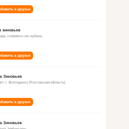
бавить в друзья
 зиновьев
года
,
славянск-на-кубани
бавить в друзья
а Зиновьев
лет
,
г. Волгодонск (Ростовская область)
бавить в друзья
а Зиновьев
года
,
Чебоксары