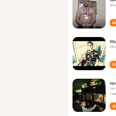
49 
До
Юр
28 
До
юра
24 
1 ш
До