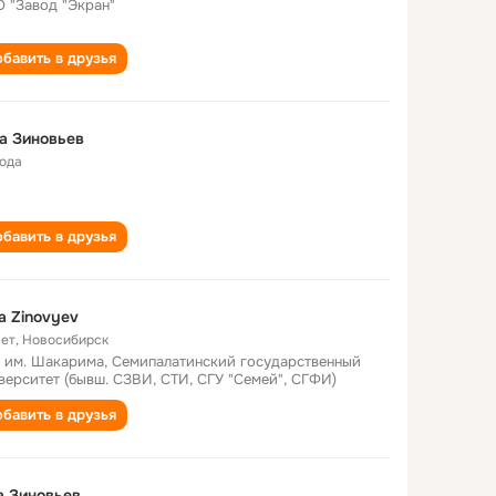
 "Завод "Экран"
бавить в друзья
а Зиновьев
года
бавить в друзья
a Zinovyev
лет
,
Новосибирск
 им. Шакарима, Семипалатинский государственный
верситет (бывш. СЗВИ, СТИ, СГУ "Семей", СГФИ)
бавить в друзья
а Зиновьев