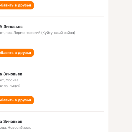
бавить в друзья
А Зиновьев
лет
,
пос. Лермонтовский (Куйтунский район)
бавить в друзья
а Зиновьев
лет
,
Москва
кола-лицей
бавить в друзья
а Зиновьев
года
,
Новосибирск