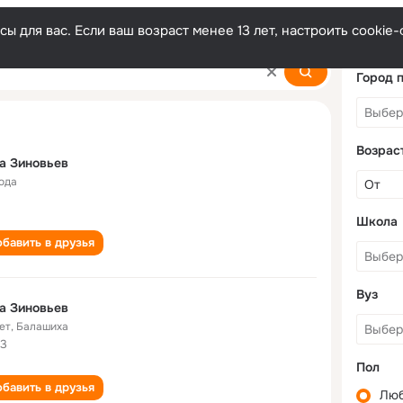
ы для вас. Если ваш возраст менее 13 лет, настроить cooki
Город 
Возрас
а Зиновьев
года
Школа
бавить в друзья
Вуз
а Зиновьев
ет
,
Балашиха
3
Пол
бавить в друзья
Лю