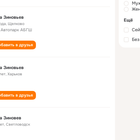
Му
Жен
а Зиновьев
Ещё
года
,
Щелково
Сей
 Автопарк АБГШ
Без
бавить в друзья
а Зиновьев
лет
,
Харьков
бавить в друзья
а Зиновев
лет
,
Светловодск