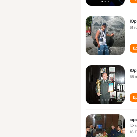
Юр
51 г
До
Юр
65 
До
юра
62 
18 