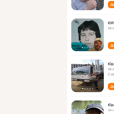
До
ЮР
59 
До
Юр
58 
2 ш
До
Юр
34 