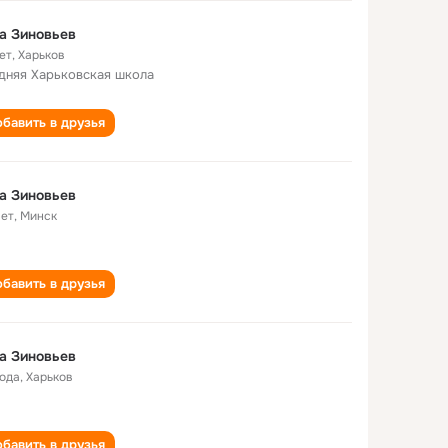
а Зиновьев
ет
,
Харьков
дняя Харьковская школа
бавить в друзья
а Зиновьев
лет
,
Минск
бавить в друзья
а Зиновьев
года
,
Харьков
бавить в друзья