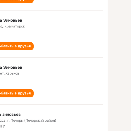
а Зиновьев
од
,
Краматорск
бавить в друзья
а Зиновьев
лет
,
Харьков
бавить в друзья
 зиновьев
года
,
г. Печоры (Печорский район)
ПТУ