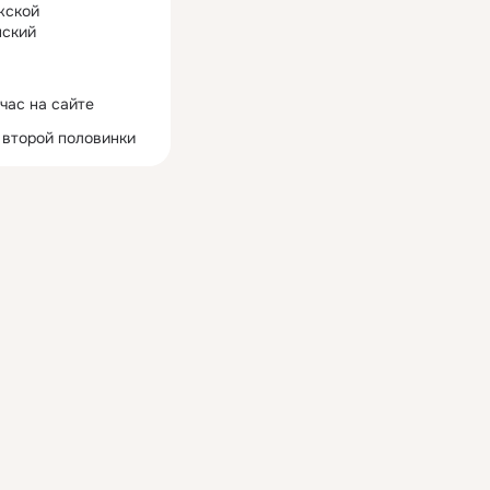
жской
ский
час на сайте
 второй половинки