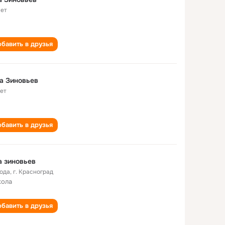
лет
бавить в друзья
а Зиновьев
лет
бавить в друзья
 зиновьев
года
,
г. Красноград
кола
бавить в друзья