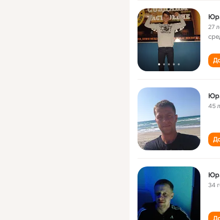
Юр
27 л
сре
До
Юр
45 
До
Юр
34 
До