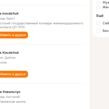
Му
Жен
a kovalchuk
Ещё
года
,
Брест
Сей
стский государственный колледж железнодорожного
нспорта (27 ПТУ)
Без
бавить в друзья
a Kovalchuk
лет
,
Дублин
кола
бавить в друзья
а Ковальчук
года
,
Костанай
пановская школа