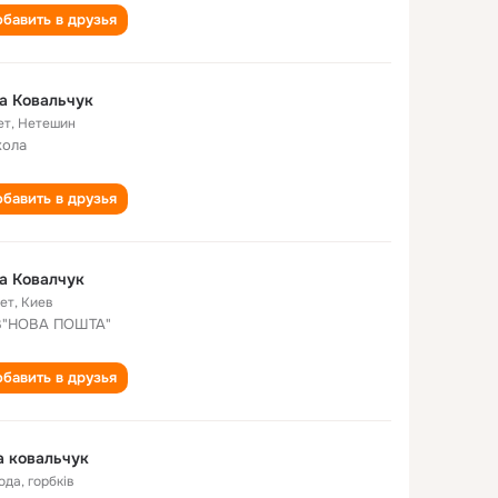
бавить в друзья
а Ковальчук
ет
,
Нетешин
кола
бавить в друзья
а Ковалчук
лет
,
Киев
В"НОВА ПОШТА"
бавить в друзья
 ковальчук
года
,
горбків