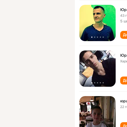
Юр
43 
5 ш
До
Юр
Хар
До
юра
22 
До