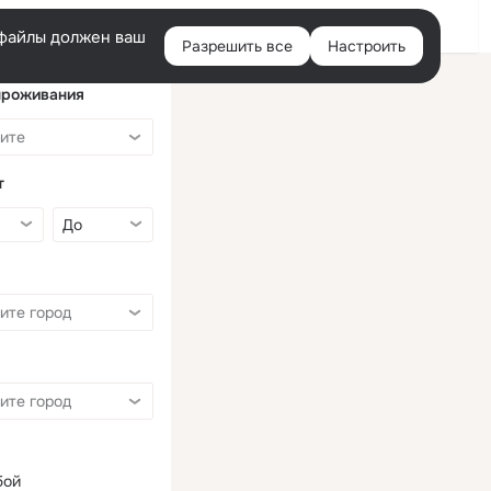
Войти
e-файлы должен ваш
Разрешить все
Настроить
Правая
колонка
проживания
т
бой