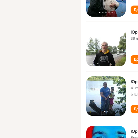
До
Юр
39 
До
Юр
41 г
6 ш
До
Юр
Буч