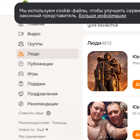
Мы используем cookie-файлы, чтобы улучшить сервис
законный представитель.
Больше информации
Левая
Поиск
Главная
yura kovalchuk
колонка
по
людям
Видео
Люди
4672
Группы
Люди
Юр
Мал
Публикации
Игры
Подарки
До
Поздравления
Рекомендации
Юр
Сменить язык
61 г
Рекламодателям
Помощь
Новости
Ещё
До
Мы применяем