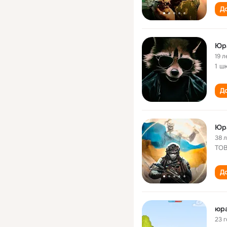
До
Юр
19 л
1 ш
До
Юр
38 
ТО
До
юра
23 