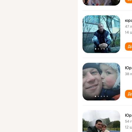
юра
47 
14 
До
Юр
38 
До
Юр
54 
12 