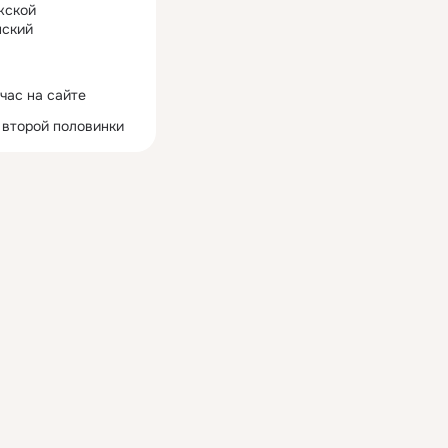
жской
ский
час на сайте
 второй половинки