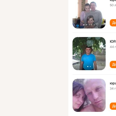
50 
До
ЮР
44 
До
юра
34 
До