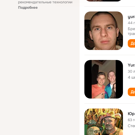
рекомендательные технологии
Подробнее
yur
44 
Бре
тра
До
Yur
30 
4 ш
До
Юр
63 
Сте