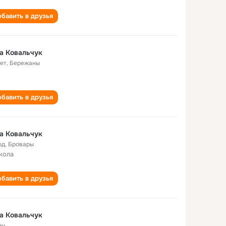
бавить в друзья
а Ковальчук
лет
,
Бережаны
бавить в друзья
а Ковальчук
од
,
Бровары
кола
бавить в друзья
а Ковальчук
ач