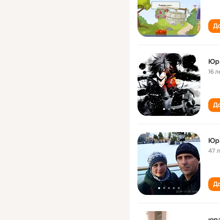
До
Юр
16 л
До
Юр
47 
До
юра