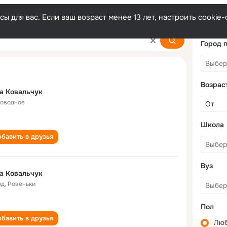
ы для вас. Если ваш возраст менее 13 лет, настроить cooki
Город 
Возрас
а Ковальчук
оводное
Школа
бавить в друзья
Вуз
а Ковальчук
од
,
Ровеньки
Пол
бавить в друзья
Лю