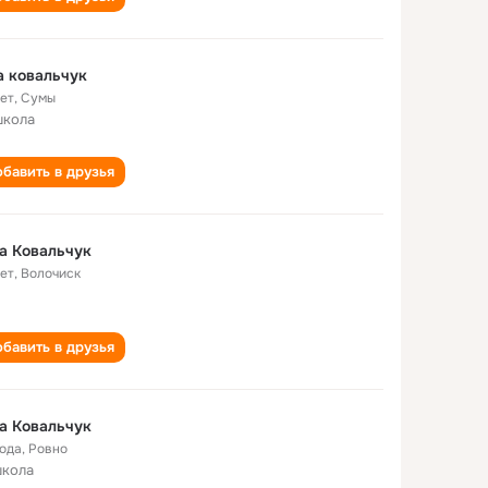
 ковальчук
лет
,
Сумы
школа
бавить в друзья
а Ковальчук
лет
,
Волочиск
бавить в друзья
а Ковальчук
года
,
Ровно
школа