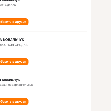
лет
,
Одесса
бавить в друзья
А КОВАЛЬЧУК
года
,
НОВГОРОДКА
бавить в друзья
 ковальчук
года
,
новоархангельськ
бавить в друзья