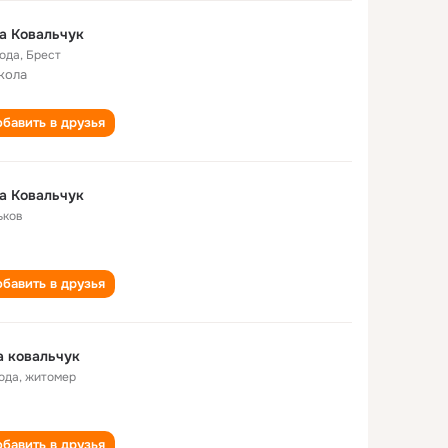
а Ковальчук
года
,
Брест
кола
бавить в друзья
а Ковальчук
ьков
бавить в друзья
 ковальчук
года
,
житомер
бавить в друзья