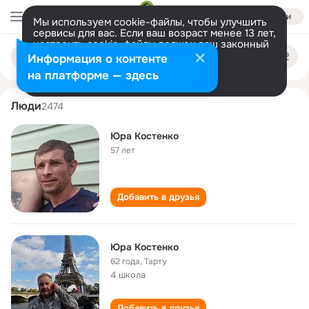
Войти
Мы используем cookie-файлы, чтобы улучшить
сервисы для вас. Если ваш возраст менее 13 лет,
настроить cookie-файлы должен ваш законный
yura kostenko
Поиск
представитель.
Больше информации
Информация о контенте
по
людям
Разрешить все
Настроить
на платформе — здесь
Люди
2474
Юра Костенко
57 лет
Добавить в друзья
Юра Костенко
62 года
,
Тарту
4 школа
Добавить в друзья