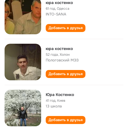
юра костенко
61 год
,
Одесса
INTO-SANA
Добавить в друзья
юра костенко
52 года
,
Холон
Пологовский МЭЗ
Добавить в друзья
Юра Костенко
41 год
,
Киев
13 школа
Добавить в друзья