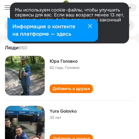
Войти
Мы используем cookie-файлы, чтобы улучшить
сервисы для вас. Если ваш возраст менее 13 лет,
настроить cookie-файлы должен ваш законный
yura golovko
Поиск
представитель.
Больше информации
Информация о контенте
по
людям
Разрешить все
Настроить
на платформе — здесь
Люди
550
Юра Головко
62 года
,
Головки
Добавить в друзья
Yura Golovko
30 лет
Добавить в друзья