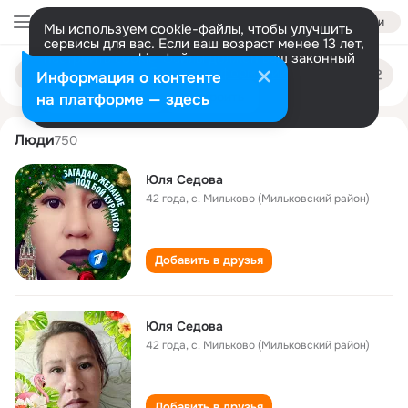
Войти
Мы используем cookie-файлы, чтобы улучшить
сервисы для вас. Если ваш возраст менее 13 лет,
настроить cookie-файлы должен ваш законный
yulya sedova
Поиск
представитель.
Больше информации
Информация о контенте
по
людям
Разрешить все
Настроить
на платформе — здесь
Люди
750
Юля Седова
42 года
,
с. Мильково (Мильковский район)
Добавить в друзья
Юля Седова
42 года
,
с. Мильково (Мильковский район)
Добавить в друзья