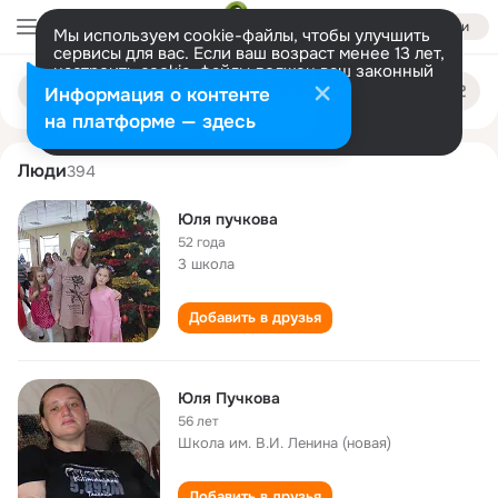
Войти
Мы используем cookie-файлы, чтобы улучшить
сервисы для вас. Если ваш возраст менее 13 лет,
настроить cookie-файлы должен ваш законный
yulya puchkova
Поиск
представитель.
Больше информации
Информация о контенте
по
людям
Разрешить все
Настроить
на платформе — здесь
Люди
394
Юля пучкова
52 года
3 школа
Добавить в друзья
Юля Пучкова
56 лет
Школа им. В.И. Ленина (новая)
Добавить в друзья