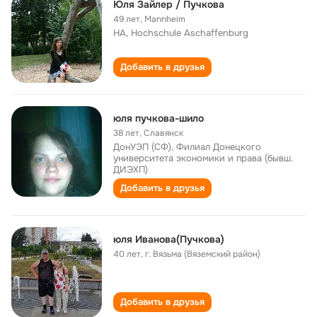
Юля Зайлер / Пучкова
49 лет
,
Mannheim
HA, Hochschule Aschaffenburg
Добавить в друзья
юля пучкова-шило
38 лет
,
Славянск
ДонУЭП (СФ), Филиал Донецкого
университета экономики и права (бывш.
ДИЭХП)
Добавить в друзья
юля Иванова(Пучкова)
40 лет
,
г. Вязьма (Вяземский район)
Добавить в друзья