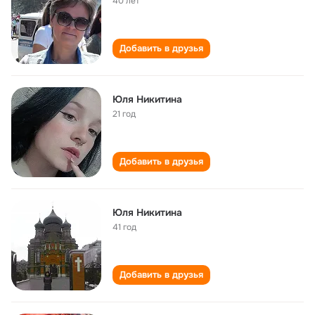
40 лет
Добавить в друзья
Юля Никитина
21 год
Добавить в друзья
Юля Никитина
41 год
Добавить в друзья