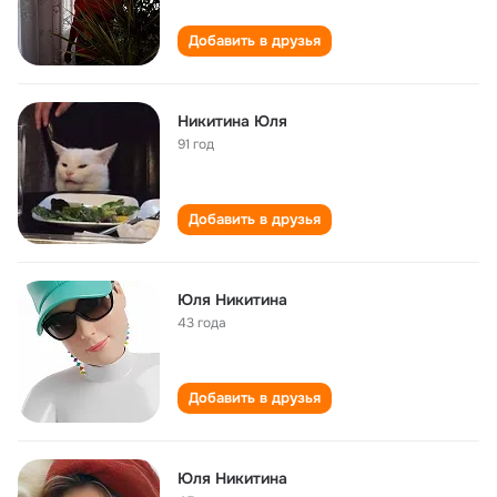
Добавить в друзья
Никитина Юля
91 год
Добавить в друзья
Юля Никитина
43 года
Добавить в друзья
Юля Никитина