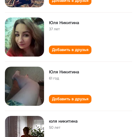
Добавить в друзья
Юля Никитина
37 лет
Добавить в друзья
Юля Никитина
61 год
Добавить в друзья
юля никитина
50 лет