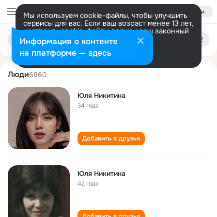
Войти
Мы используем cookie-файлы, чтобы улучшить
сервисы для вас. Если ваш возраст менее 13 лет,
настроить cookie-файлы должен ваш законный
yulya nikitina
Поиск
представитель.
Больше информации
Информация о контенте
по
людям
Разрешить все
Настроить
на платформе — здесь
Люди
6860
Юля Никитина
34 года
Добавить в друзья
Юля Никитина
42 года
Добавить в друзья