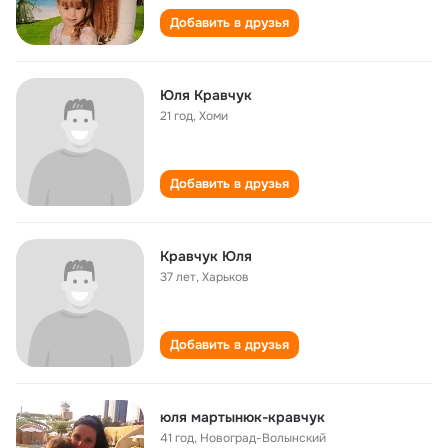
Добавить в друзья
Юля Кравчук
21 год
,
Хоми
Добавить в друзья
Кравчук Юля
37 лет
,
Харьков
Добавить в друзья
юля мартынюк-кравчук
41 год
,
Новоград-Волынский