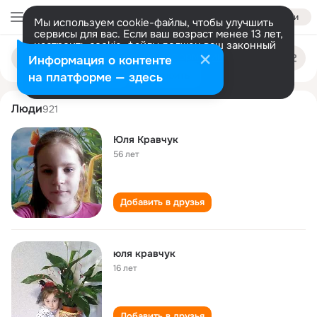
Войти
Мы используем cookie-файлы, чтобы улучшить
сервисы для вас. Если ваш возраст менее 13 лет,
настроить cookie-файлы должен ваш законный
yulya kravchuk
Поиск
представитель.
Больше информации
Информация о контенте
по
людям
Разрешить все
Настроить
на платформе — здесь
Люди
921
Юля Кравчук
56 лет
Добавить в друзья
юля кравчук
16 лет
Добавить в друзья