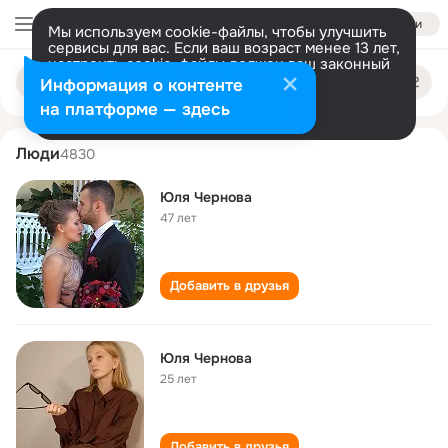
Войти
Мы используем cookie-файлы, чтобы улучшить
сервисы для вас. Если ваш возраст менее 13 лет,
настроить cookie-файлы должен ваш законный
yulya chernova
Поиск
представитель.
Больше информации
Информация о контенте
по
людям
Разрешить все
Настроить
на платформе — здесь
Люди
4830
Юля Чернова
47 лет
Добавить в друзья
Юля Чернова
25 лет
Добавить в друзья