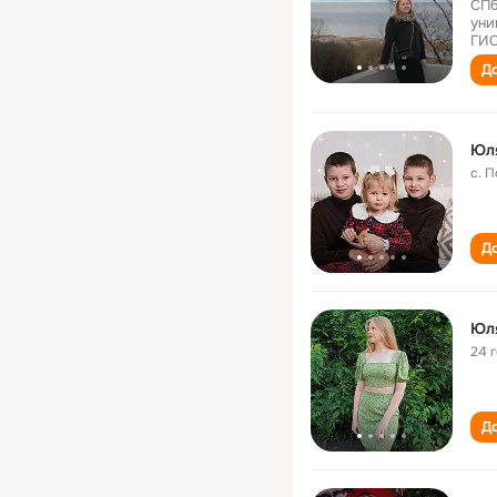
СПб
уни
ГИС
До
Юл
с. 
До
Юл
24 
До