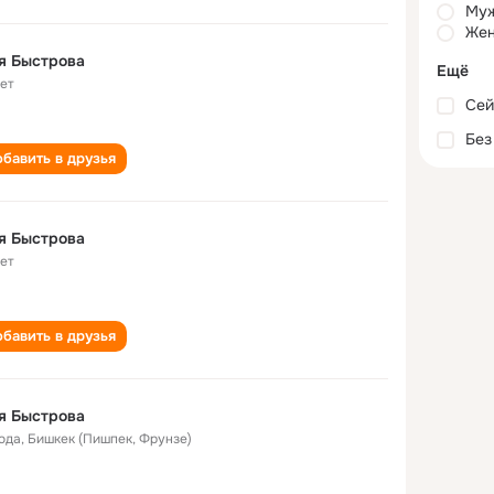
Му
Жен
я Быстрова
Ещё
лет
Сей
Без
бавить в друзья
я Быстрова
лет
бавить в друзья
я Быстрова
года
,
Бишкек (Пишпек, Фрунзе)