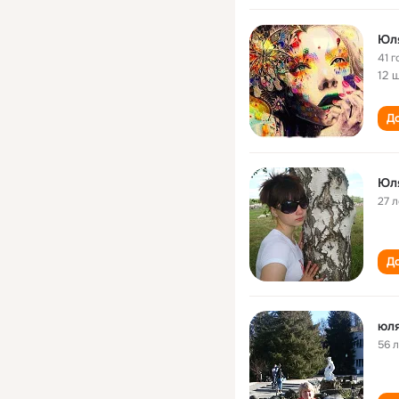
Юл
41 г
12 
До
Юл
27 л
До
юля
56 