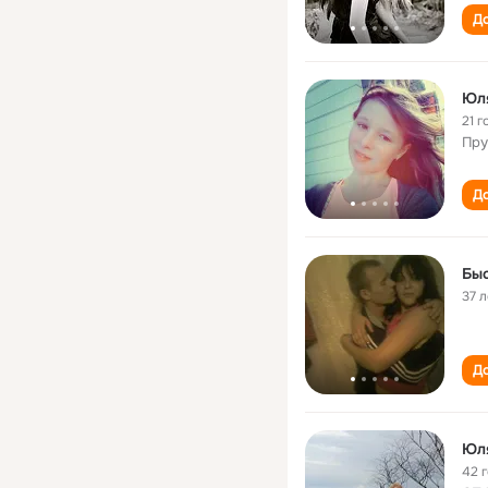
До
Юл
21 г
Пру
До
Бы
37 л
До
Юл
42 