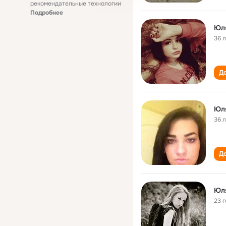
рекомендательные технологии
Подробнее
Юл
36 
До
Юл
36 
До
Юл
23 