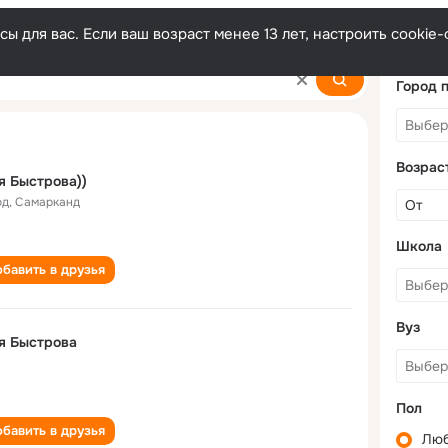
ы для вас. Если ваш возраст менее 13 лет, настроить cooki
Город 
Возрас
 Быстрова))
од
,
Самарканд
Школа
бавить в друзья
Вуз
я Быстрова
Пол
бавить в друзья
Лю