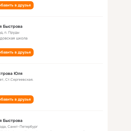
бавить в друзья
я Быстрова
од
,
п. Пруды
довская школа
бавить в друзья
строва Юля
ет
,
Ст.Сергеевская.
бавить в друзья
я Быстрова
года
,
Санкт-Петербург