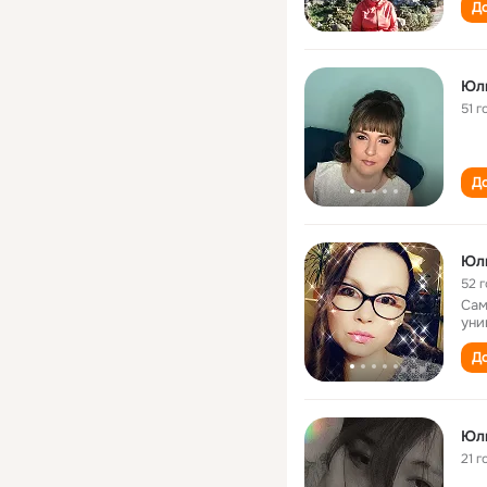
До
Юл
51 г
До
Юл
52 
Сам
уни
До
Юл
21 г