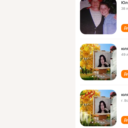
Юля
38 
До
юл
49 
До
юл
г. 
До