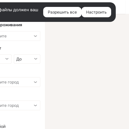
Войти
e-файлы должен ваш
Разрешить все
Настроить
Правая
колонка
проживания
т
бой