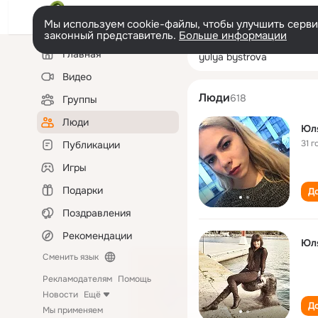
Мы используем cookie-файлы, чтобы улучшить сервис
законный представитель.
Больше информации
Левая
Поиск
Главная
yulya bystrova
колонка
по
людям
Видео
Люди
618
Группы
Люди
Юля
31 г
Публикации
Игры
Подарки
До
Поздравления
Рекомендации
Юл
Сменить язык
Рекламодателям
Помощь
Новости
Ещё
До
Мы применяем