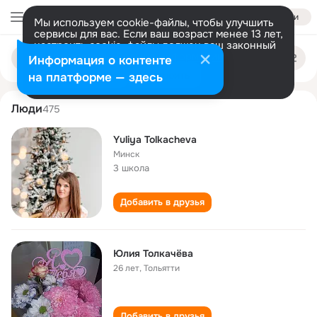
Войти
Мы используем cookie-файлы, чтобы улучшить
сервисы для вас. Если ваш возраст менее 13 лет,
настроить cookie-файлы должен ваш законный
yuliya tolkacheva
Поиск
представитель.
Больше информации
Информация о контенте
по
людям
Разрешить все
Настроить
на платформе — здесь
Люди
475
Yuliya Tolkacheva
Минск
3 школа
Добавить в друзья
Юлия Толкачёва
26 лет
,
Тольятти
Добавить в друзья