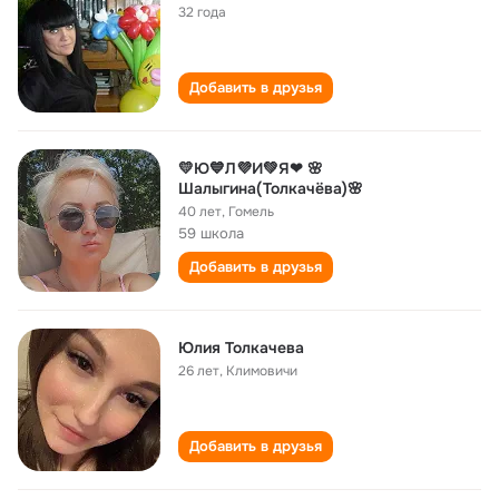
32 года
Добавить в друзья
💛Ю💙Л💜И💚Я❤ 🌸
Шалыгина(Толкачёва)🌸
40 лет
,
Гомель
59 школа
Добавить в друзья
Юлия Толкачева
26 лет
,
Климовичи
Добавить в друзья