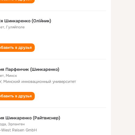
я Шинкаренко (Олійник)
лет
,
Гуляйполе
бавить в друзья
ия Парфенчик (Шинкаренко)
лет
,
Минск
, Минский инновационный университет
бавить в друзья
я Шинкаренко (Райтвиснер)
года
,
Эрланген
-West Reisen GmbH