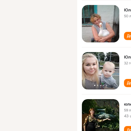
Юл
50 
До
Юл
32 
До
юл
59 
43 
До