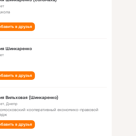
лет
школа
бавить в друзья
ия Шинкаренко
лет
бавить в друзья
я Вильховая (Шинкаренко)
лет
,
Днепр
омосковский кооперативный економико-правовой
едж
бавить в друзья