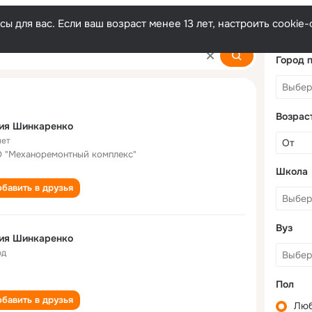
ы для вас. Если ваш возраст менее 13 лет, настроить cooki
ko
Город 
Возрас
ия Шинкаренко
лет
 "Механоремонтный комплекс"
Школа
бавить в друзья
Вуз
ия Шинкаренко
од
Пол
бавить в друзья
Лю