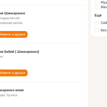
Му
Жен
ия Шинкаренко
Ещё
лодарская обл
Сей
новская школа
Без
бавить в друзья
я Бабий ( Шинкаренко)
лет
бавить в друзья
нкаренко юлия
года
,
Луганск