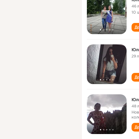
46 
10 
До
Юл
29 
До
Юли
48 
Нов
кол
До