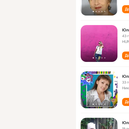
До
Юл
43 
HU
До
Юл
33 
Ник
До
Юл
19 л