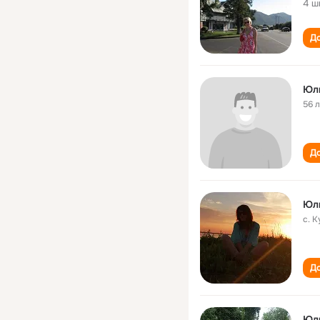
4 ш
До
Юл
56 
До
Юл
с. 
До
Юл