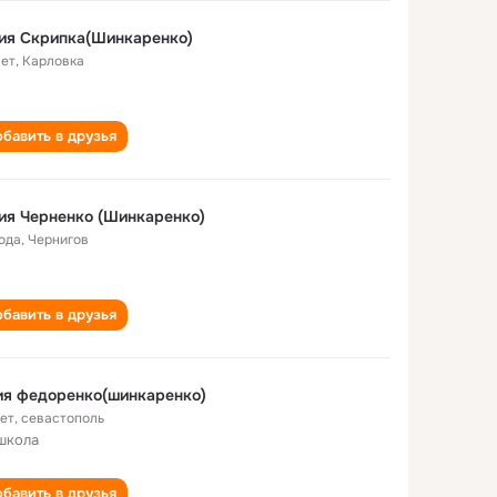
ия Скрипка(Шинкаренко)
лет
,
Карловка
бавить в друзья
ия Черненко (Шинкаренко)
года
,
Чернигов
бавить в друзья
ия федоренко(шинкаренко)
лет
,
севастополь
школа
бавить в друзья