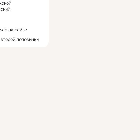
жской
ский
час на сайте
 второй половинки