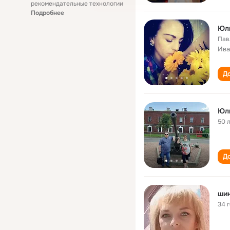
рекомендательные технологии
Подробнее
Юл
Пав
Ива
До
Юли
50 
До
ши
34 