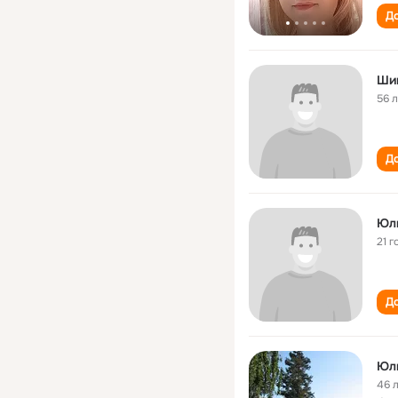
До
Ши
56 
До
Юл
21 г
До
Юл
46 