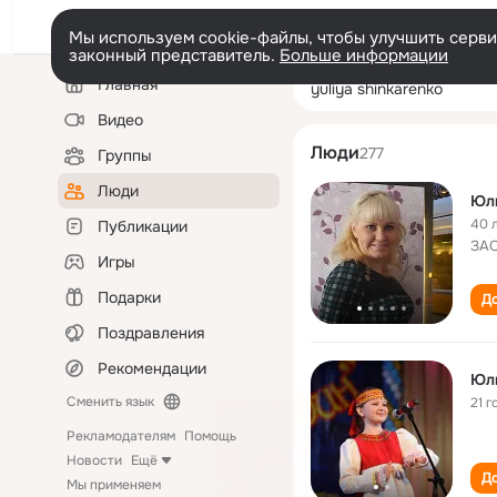
Мы используем cookie-файлы, чтобы улучшить сервис
законный представитель.
Больше информации
Левая
Поиск
Главная
yuliya shinkaren
колонка
по
людям
Видео
Люди
277
Группы
Люди
Юл
40 
Публикации
ЗАО
Игры
Подарки
До
Поздравления
Рекомендации
Юл
Сменить язык
21 г
Рекламодателям
Помощь
Новости
Ещё
До
Мы применяем