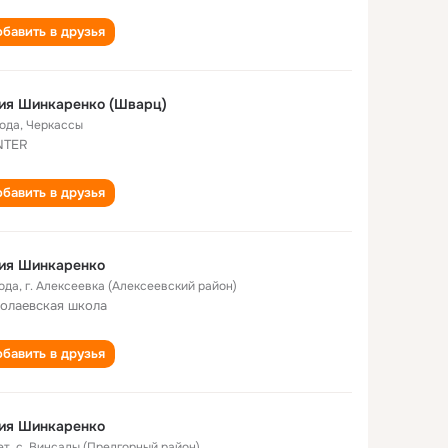
бавить в друзья
ия Шинкаренко (Шварц)
года
,
Черкассы
NTER
бавить в друзья
ия Шинкаренко
года
,
г. Алексеевка (Алексеевский район)
олаевская школа
бавить в друзья
ия Шинкаренко
ет
,
с. Винсады (Предгорный район)