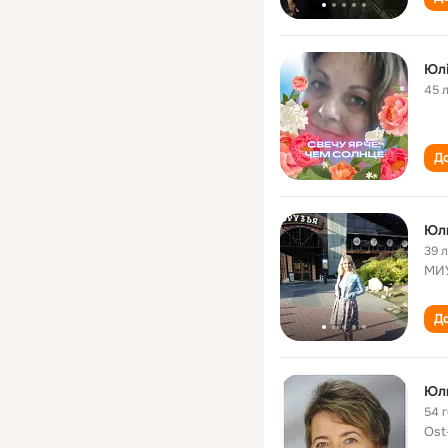
Юлі
45 
До
Юл
39 
МИУ
До
Юли
54 
Ost