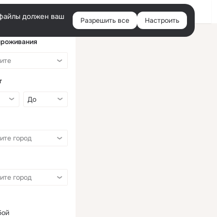
Войти
e-файлы должен ваш
Разрешить все
Настроить
Правая
колонка
проживания
т
бой