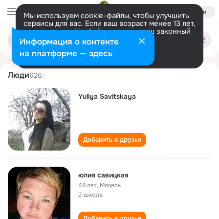
Войти
Мы используем cookie-файлы, чтобы улучшить
сервисы для вас. Если ваш возраст менее 13 лет,
настроить cookie-файлы должен ваш законный
yuliya savitskaya
Поиск
представитель.
Больше информации
Информация о контенте
по
людям
Разрешить все
Настроить
на платформе — здесь
Люди
626
Yuliya Savitskaya
Добавить в друзья
юлия савицкая
48 лет
,
Мядель
2 школа
Добавить в друзья