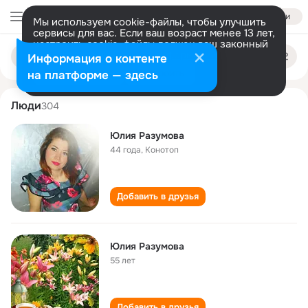
Войти
Мы используем cookie-файлы, чтобы улучшить
сервисы для вас. Если ваш возраст менее 13 лет,
настроить cookie-файлы должен ваш законный
yuliya razumova
Поиск
представитель.
Больше информации
Информация о контенте
по
людям
Разрешить все
Настроить
на платформе — здесь
Люди
304
Юлия Разумова
44 года
,
Конотоп
Добавить в друзья
Юлия Разумова
55 лет
Добавить в друзья