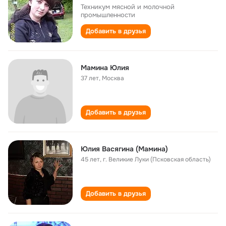
Техникум мясной и молочной
промышленности
Добавить в друзья
Мамина Юлия
37 лет
,
Москва
Добавить в друзья
Юлия Васягина (Мамина)
45 лет
,
г. Великие Луки (Псковская область)
Добавить в друзья