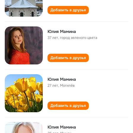
Добавить в друзья
Юлия Мамина
37 лет
,
город зеленого цвета
Добавить в друзья
Юлия Мамина
27 лет
,
Могилёв
Добавить в друзья
Юлия Мамина