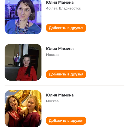
Юлия Мамина
40 лет
,
Владивосток
Добавить в друзья
Юлия Мамина
Москва
Добавить в друзья
Юлия Мамина
Москва
Добавить в друзья