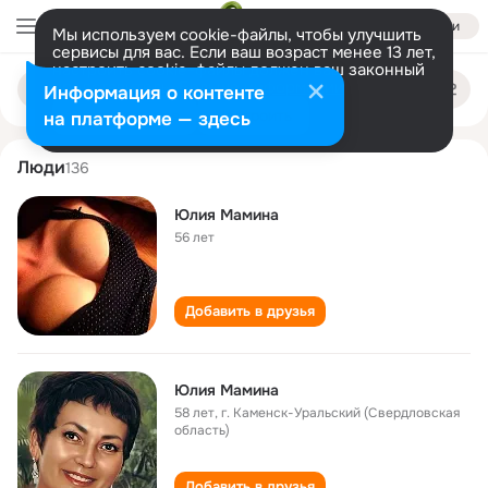
Войти
Мы используем cookie-файлы, чтобы улучшить
сервисы для вас. Если ваш возраст менее 13 лет,
настроить cookie-файлы должен ваш законный
yuliya mamina
Поиск
представитель.
Больше информации
Информация о контенте
по
людям
Разрешить все
Настроить
на платформе — здесь
Люди
136
Юлия Мамина
56 лет
Добавить в друзья
Юлия Мамина
58 лет
,
г. Каменск-Уральский (Свердловская
область)
Добавить в друзья