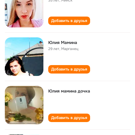
35 лет
,
Минск
Добавить в друзья
Юлия Мамина
29 лет
,
Марганец
Добавить в друзья
Юлия мамина дочка
Добавить в друзья