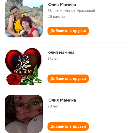
Юлия Мамина
58 лет
,
Каменск-Уральский
26 школа
Добавить в друзья
юлия мамина
37 лет
Добавить в друзья
Юлия Мамина
20 лет
Добавить в друзья