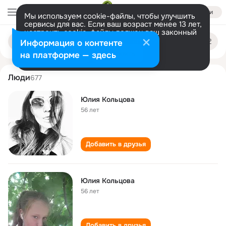
Войти
Мы используем cookie-файлы, чтобы улучшить
сервисы для вас. Если ваш возраст менее 13 лет,
настроить cookie-файлы должен ваш законный
yuliya koltsova
Поиск
представитель.
Больше информации
Информация о контенте
по
людям
Разрешить все
Настроить
на платформе — здесь
Люди
677
Юлия Кольцова
56 лет
Добавить в друзья
Юлия Кольцова
56 лет
Добавить в друзья