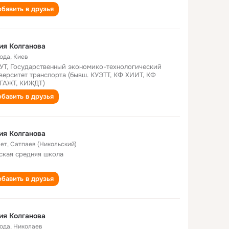
бавить в друзья
ия Колганова
года
,
Киев
УТ, Государственный экономико-технологический
верситет транспорта (бывш. КУЭТТ, КФ ХИИТ, КФ
ГАЖТ, КИЖДТ)
бавить в друзья
ия Колганова
лет
,
Сатпаев (Никольский)
ская средняя школа
бавить в друзья
ия Колганова
года
,
Николаев