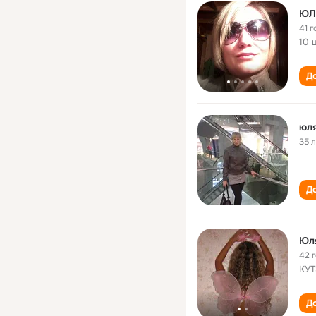
ЮЛ
41 г
10 
До
юля
35 
До
Юл
42 
КУТ
До