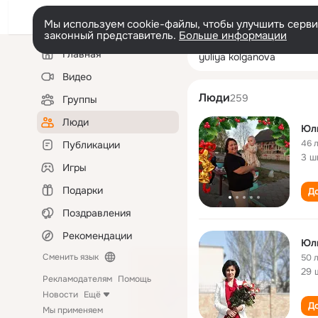
Мы используем cookie-файлы, чтобы улучшить сервис
законный представитель.
Больше информации
Левая
Поиск
Главная
yuliya kolganov
колонка
по
людям
Видео
Люди
259
Группы
Люди
Юл
46 
Публикации
3 ш
Игры
Подарки
До
Поздравления
Рекомендации
Юл
Сменить язык
50 
29 
Рекламодателям
Помощь
Новости
Ещё
До
Мы применяем