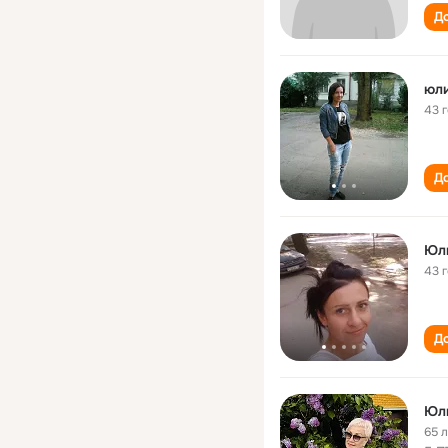
До
43 
До
Юл
43 
До
Юли
65 