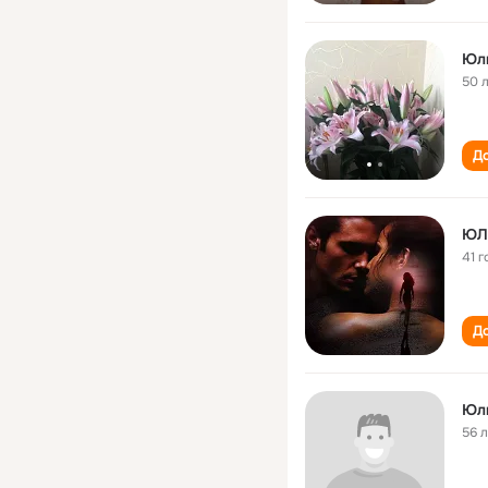
Юли
50 
До
ЮЛ
41 г
До
Юл
56 