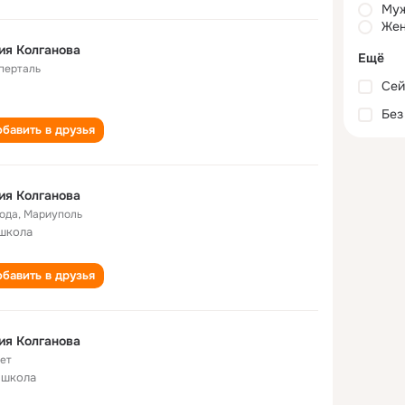
Му
Жен
Юлия Колганова
Ещё
перталь
Сей
Без
бавить в друзья
ия Колганова
года
,
Мариуполь
школа
бавить в друзья
ия Колганова
лет
 школа