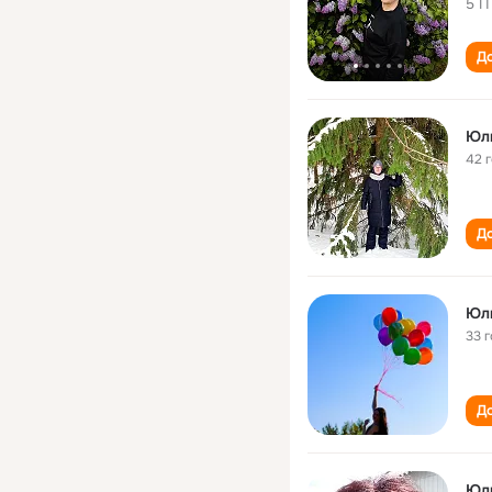
5 П
До
Юл
42 
До
Юл
33 
До
Юл