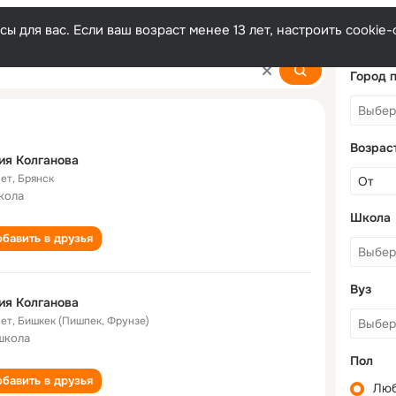
ы для вас. Если ваш возраст менее 13 лет, настроить cooki
a
Город 
Возрас
ия Колганова
лет
,
Брянск
кола
Школа
бавить в друзья
Вуз
ия Колганова
лет
,
Бишкек (Пишпек, Фрунзе)
школа
Пол
бавить в друзья
Лю