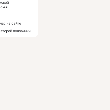
жской
ский
час на сайте
 второй половинки