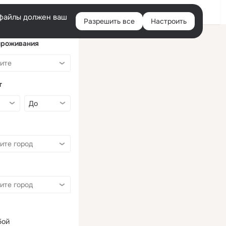
Войти
e-файлы должен ваш
Разрешить все
Настроить
Правая
колонка
проживания
т
бой