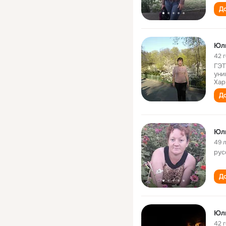
До
Юл
42 
ГЭТ
уни
Хар
До
Юл
49 
рус
До
Юл
42 