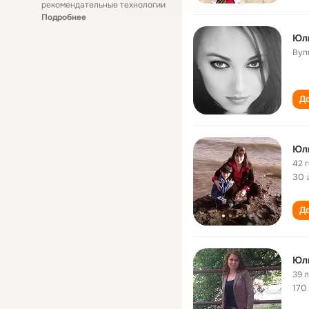
рекомендательные технологии
Подробнее
Вуп
До
Юл
42 
30 
До
Юл
39 
170