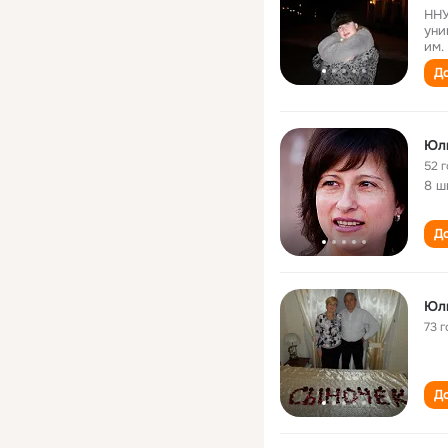
ННУ
уни
им.
До
Юл
52 
8 ш
До
Юли
73 г
До