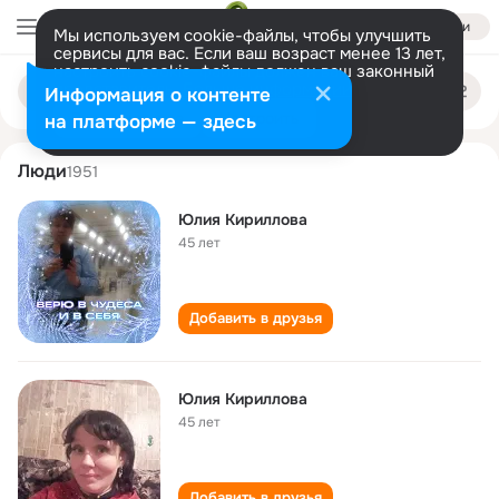
Войти
Мы используем cookie-файлы, чтобы улучшить
сервисы для вас. Если ваш возраст менее 13 лет,
настроить cookie-файлы должен ваш законный
yuliya kirillova
Поиск
представитель.
Больше информации
Информация о контенте
по
людям
Разрешить все
Настроить
на платформе — здесь
Люди
1951
Юлия Кириллова
45 лет
Добавить в друзья
Юлия Кириллова
45 лет
Добавить в друзья