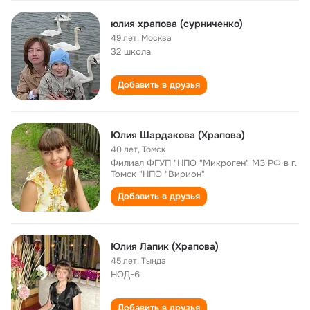
юлия храпова (сурниченко)
49 лет
,
Москва
32 школа
Добавить в друзья
Юлия Шардакова (Храпова)
40 лет
,
Томск
Филиал ФГУП "НПО "Микроген" МЗ РФ в г.
Томск "НПО "Вирион"
Добавить в друзья
Юлия Лапик (Храпова)
45 лет
,
Тында
НОД-6
Добавить в друзья