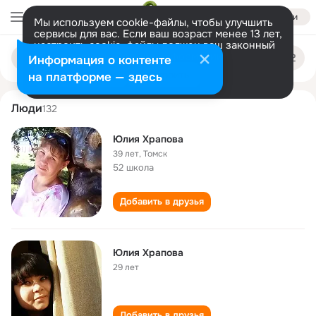
Войти
Мы используем cookie-файлы, чтобы улучшить
сервисы для вас. Если ваш возраст менее 13 лет,
настроить cookie-файлы должен ваш законный
yuliya khrapova
Поиск
представитель.
Больше информации
Информация о контенте
по
людям
Разрешить все
Настроить
на платформе — здесь
Люди
132
Юлия Храпова
39 лет
,
Томск
52 школа
Добавить в друзья
Юлия Храпова
29 лет
Добавить в друзья