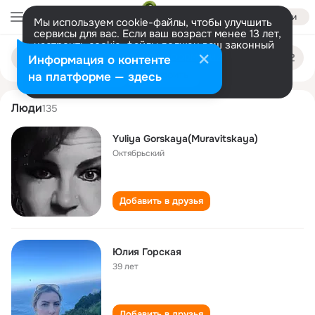
Войти
Мы используем cookie-файлы, чтобы улучшить
сервисы для вас. Если ваш возраст менее 13 лет,
настроить cookie-файлы должен ваш законный
yuliya gorskaya
Поиск
представитель.
Больше информации
Информация о контенте
по
людям
Разрешить все
Настроить
на платформе — здесь
Люди
135
Yuliya Gorskaya(Muravitskaya)
Октябрьский
Добавить в друзья
Юлия Горская
39 лет
Добавить в друзья