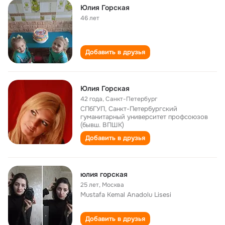
Юлия Горская
46 лет
Добавить в друзья
Юлия Горская
42 года
,
Санкт-Петербург
СПбГУП, Санкт-Петербургский
гуманитарный университет профсоюзов
(бывш. ВПШК)
Добавить в друзья
юлия горская
25 лет
,
Москва
Mustafa Kemal Anadolu Lisesi
Добавить в друзья