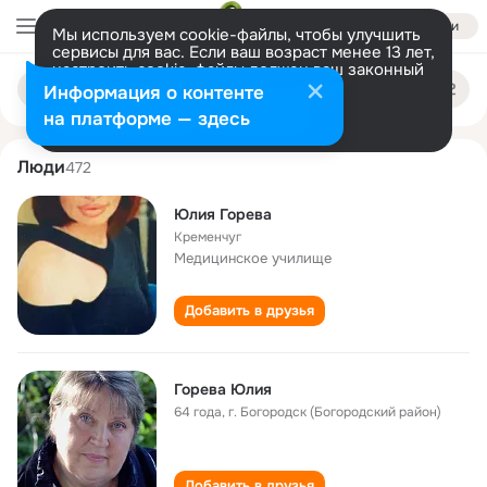
Войти
Мы используем cookie-файлы, чтобы улучшить
сервисы для вас. Если ваш возраст менее 13 лет,
настроить cookie-файлы должен ваш законный
yuliya goreva
Поиск
представитель.
Больше информации
Информация о контенте
по
людям
Разрешить все
Настроить
на платформе — здесь
Люди
472
Юлия Горева
Кременчуг
Медицинское училище
Добавить в друзья
Горева Юлия
64 года
,
г. Богородск (Богородский район)
Добавить в друзья