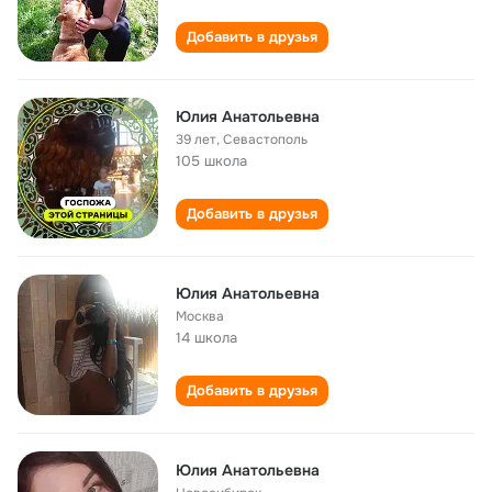
Добавить в друзья
Юлия Анатольевна
39 лет
,
Севастополь
105 школа
Добавить в друзья
Юлия Анатольевна
Москва
14 школа
Добавить в друзья
Юлия Анатольевна