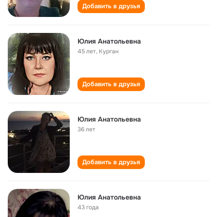
Добавить в друзья
Юлия Анатольевна
45 лет
,
Курган
Добавить в друзья
Юлия Анатольевна
36 лет
Добавить в друзья
Юлия Анатольевна
43 года