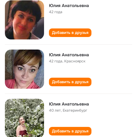
Юлия Анатольевна
42 года
Добавить в друзья
Юлия Анатольевна
42 года
,
Красноярск
Добавить в друзья
Юлия Анатольевна
40 лет
,
Екатеринбург
Добавить в друзья