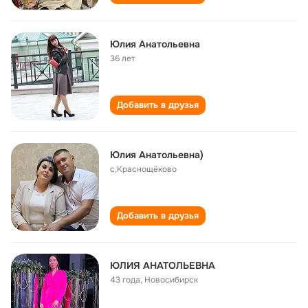
Юлия Анатольевна
36 лет
Добавить в друзья
Юлия Анатольевна)
с,Краснощёково
Добавить в друзья
ЮЛИЯ АНАТОЛЬЕВНА
43 года
,
Новосибирск