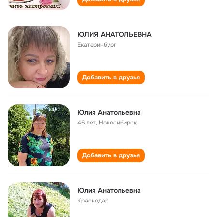
ЮЛИЯ АНАТОЛЬЕВНА
Екатеринбург
Добавить в друзья
Юлия Анатольевна
46 лет
,
Новосибирск
Добавить в друзья
Юлия Анатольевна
Краснодар