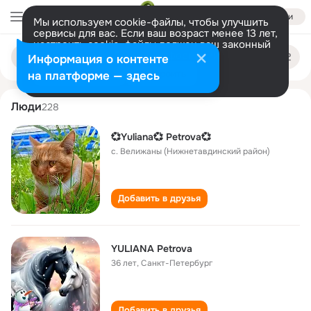
Войти
Мы используем cookie-файлы, чтобы улучшить
сервисы для вас. Если ваш возраст менее 13 лет,
настроить cookie-файлы должен ваш законный
yuliana petrova
Поиск
представитель.
Больше информации
Информация о контенте
по
людям
Разрешить все
Настроить
на платформе — здесь
Люди
228
💞Yuliana💞 Petrova💞
с. Велижаны (Нижнетавдинский район)
Добавить в друзья
YULIANA Petrova
36 лет
,
Санкт-Петербург
Добавить в друзья