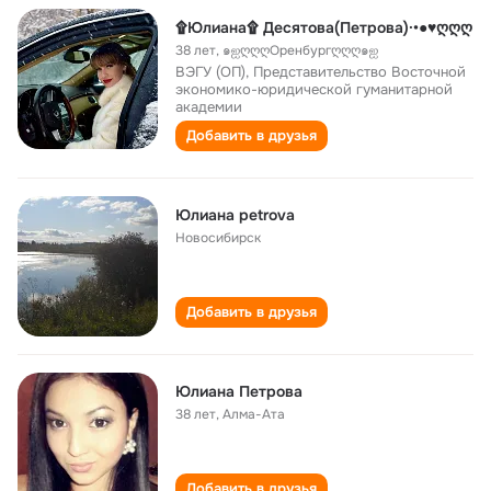
۩Юлиана۩ Десятова(Петрова)·•●♥ღღღ
38 лет
,
๑ஐღღღОренбургღღღ๑ஐ
ВЭГУ (ОП), Представительство Восточной
экономико-юридической гуманитарной
академии
Добавить в друзья
Юлиана petrova
Новосибирск
Добавить в друзья
Юлиана Петрова
38 лет
,
Алма-Ата
Добавить в друзья