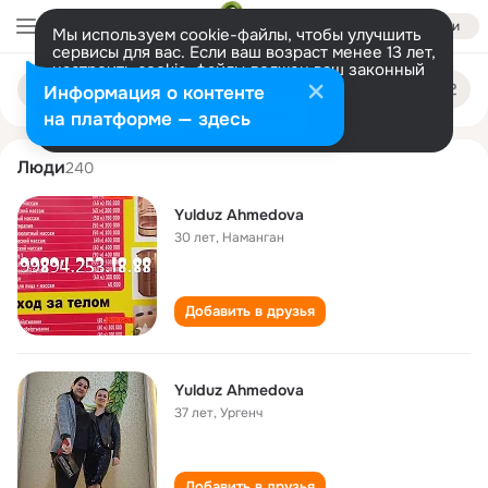
Войти
Мы используем cookie-файлы, чтобы улучшить
сервисы для вас. Если ваш возраст менее 13 лет,
настроить cookie-файлы должен ваш законный
yulduz ahmedova
Поиск
представитель.
Больше информации
Информация о контенте
по
людям
Разрешить все
Настроить
на платформе — здесь
Люди
240
Yulduz Ahmedova
30 лет
,
Наманган
Добавить в друзья
Yulduz Ahmedova
37 лет
,
Ургенч
Добавить в друзья