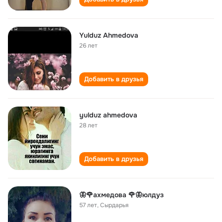
Yulduz Ahmedova
26 лет
Добавить в друзья
yulduz ahmedova
28 лет
Добавить в друзья
🦋🌹ахмедова 🌹🦋юлдуз
57 лет
,
Сырдарья