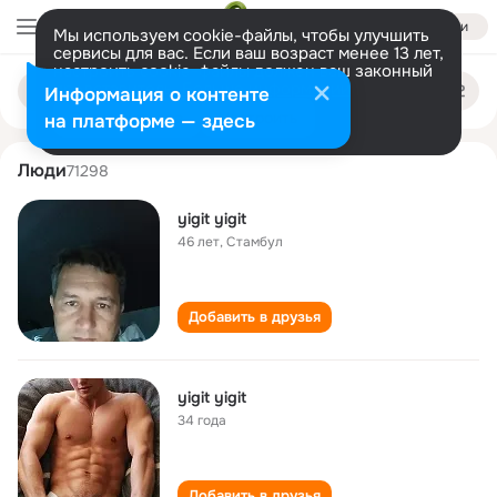
Войти
Мы используем cookie-файлы, чтобы улучшить
сервисы для вас. Если ваш возраст менее 13 лет,
настроить cookie-файлы должен ваш законный
yigit yigit
Поиск
представитель.
Больше информации
Информация о контенте
по
людям
Разрешить все
Настроить
на платформе — здесь
Люди
71298
yigit yigit
46 лет
,
Стамбул
Добавить в друзья
yigit yigit
34 года
Добавить в друзья