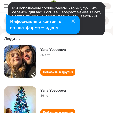
Войти
Мы используем cookie-файлы, чтобы улучшить
сервисы для вас. Если ваш возраст менее 13 лет,
настроить cookie-файлы должен ваш законный
yana yusupova
Поиск
представитель.
Больше информации
Информация о контенте
по
людям
Разрешить все
Настроить
на платформе — здесь
Люди
187
Yana Yusupova
20 лет
Добавить в друзья
Yana Yusupova
36 лет
Добавить в друзья