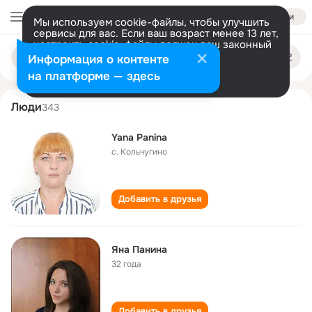
Войти
Мы используем cookie-файлы, чтобы улучшить
сервисы для вас. Если ваш возраст менее 13 лет,
настроить cookie-файлы должен ваш законный
yana panina
Поиск
представитель.
Больше информации
Информация о контенте
по
людям
Разрешить все
Настроить
на платформе — здесь
Люди
343
Yana Panina
с. Кольчугино
Добавить в друзья
Яна Панина
32 года
Добавить в друзья