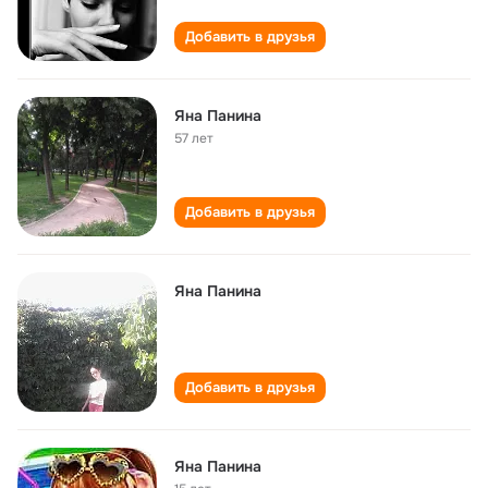
Добавить в друзья
Яна Панина
57 лет
Добавить в друзья
Яна Панина
Добавить в друзья
Яна Панина