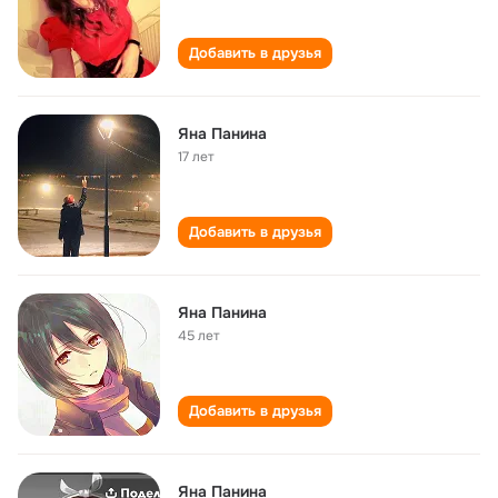
Добавить в друзья
Яна Панина
17 лет
Добавить в друзья
Яна Панина
45 лет
Добавить в друзья
Яна Панина