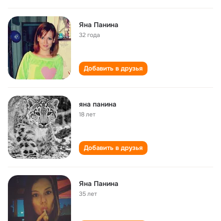
Яна Панина
32 года
Добавить в друзья
яна панина
18 лет
Добавить в друзья
Яна Панина
35 лет