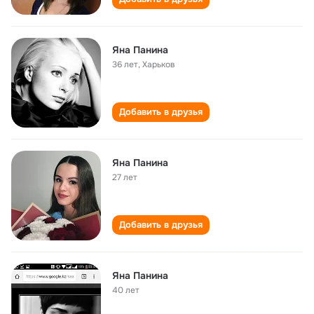
Яна Панина
36 лет
,
Харьков
Добавить в друзья
Яна Панина
27 лет
Добавить в друзья
Яна Панина
40 лет