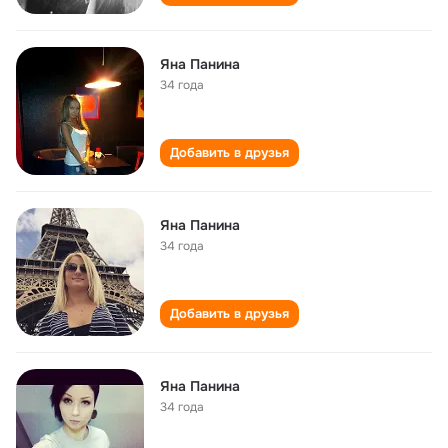
Яна Панина
34 года
Добавить в друзья
Яна Панина
34 года
Добавить в друзья
Яна Панина
34 года