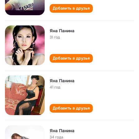
Добавить в друзья
Яна Панина
31 год
Добавить в друзья
Яна Панина
41 год
Добавить в друзья
Яна Панина
34 года