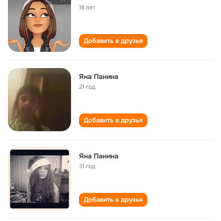
18 лет
Добавить в друзья
Яна Панина
21 год
Добавить в друзья
Яна Панина
31 год
Добавить в друзья