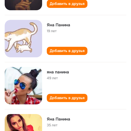
Добавить в друзья
Яна Панина
19 лет
Добавить в друзья
яна панина
49 лет
Добавить в друзья
Яна Панина
35 лет