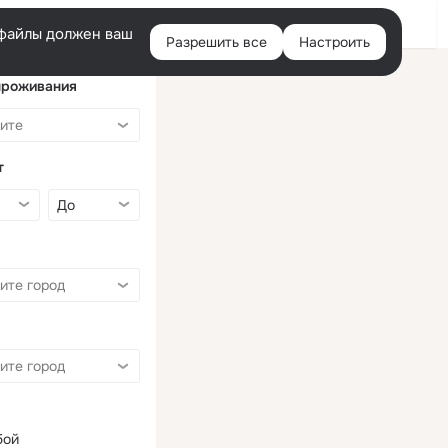
Войти
e-файлы должен ваш
Разрешить все
Настроить
Правая
колонка
проживания
т
бой