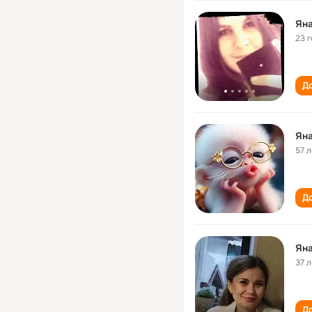
Ян
23 
До
Ян
57 л
До
Ян
37 л
До