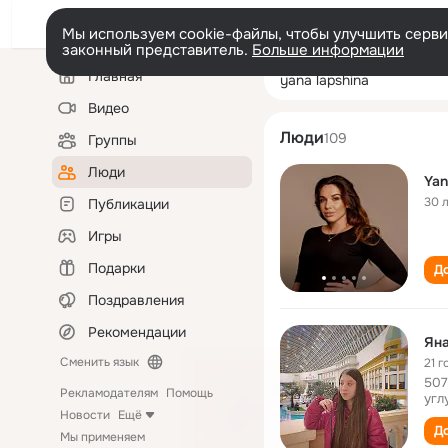
Мы используем cookie-файлы, чтобы улучшить сервис
законный представитель.
Больше информации
Левая
Поиск
Главная
yana lapshina
колонка
по
людям
Видео
Люди
109
Группы
Люди
Yan
30 
Публикации
Игры
Подарки
До
Поздравления
Рекомендации
Ян
Сменить язык
21 г
507
Рекламодателям
Помощь
угл
Новости
Ещё
До
Мы применяем