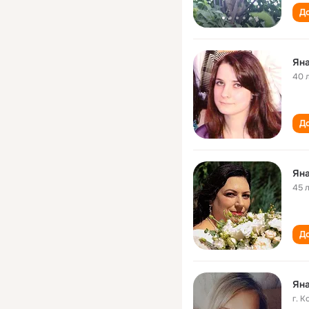
До
Ян
40 
До
Ян
45 
До
Ян
г. К