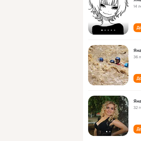
14 л
До
Ян
36 
До
Ян
32 
До