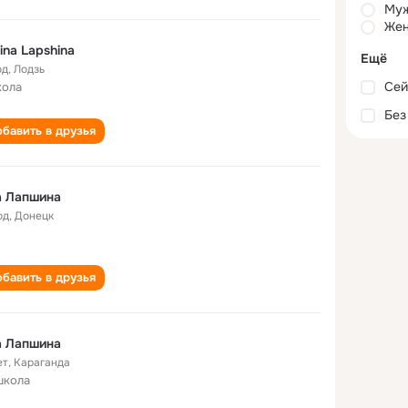
Му
Жен
ina Lapshina
Ещё
од
,
Лодзь
Сей
кола
Без
бавить в друзья
а Лапшина
од
,
Донецк
бавить в друзья
а Лапшина
ет
,
Караганда
школа