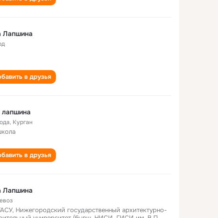
а Лапшина
од
бавить в друзья
 лапшина
года
,
Курган
школа
бавить в друзья
а Лапшина
евоз
АСУ, Нижегородский государственный архитектурно-
оительный университет (бывш. НИСИ, ГИСИ им. В.П.