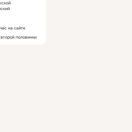
жской
ский
час на сайте
 второй половинки