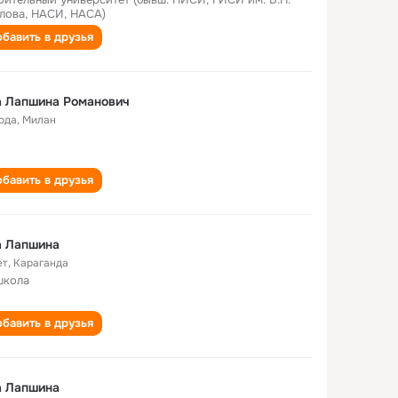
лова, НАСИ, НАСА)
бавить в друзья
а Лапшина Романович
года
,
Милан
бавить в друзья
а Лапшина
ет
,
Караганда
школа
бавить в друзья
а Лапшина