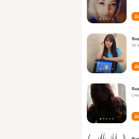
До
Ян
35 
До
Ян
Смо
До
Ян