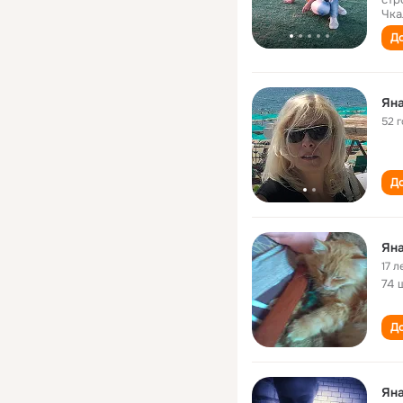
Чка
До
Ян
52 
До
Ян
17 л
74 
До
Ян