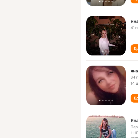
Ян
41 г
До
яна
34 
14 
До
Ян
Пер
ННГ
стр