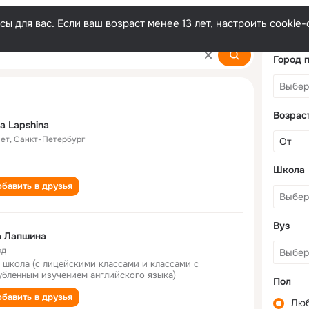
ы для вас. Если ваш возраст менее 13 лет, настроить cooki
Город 
Возрас
a Lapshina
лет
,
Санкт-Петербург
Школа
бавить в друзья
Вуз
а Лапшина
од
 школа (с лицейскими классами и классами с
убленным изучением английского языка)
Пол
бавить в друзья
Лю